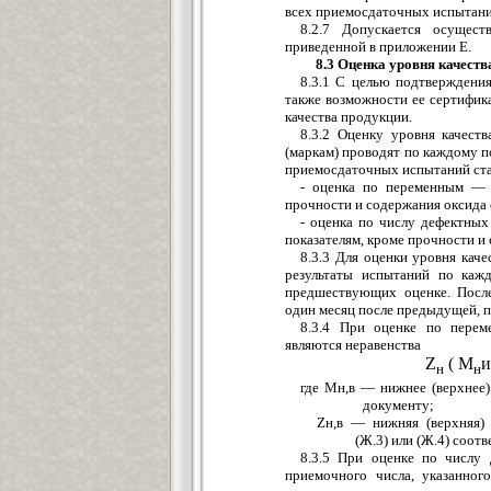
всех приемосдаточных испытани
8.2.7 Допускается осущест
приведенной в приложении Е.
8.3 Оценка уровня качеств
8.3.1 С целью подтверждения
также возможности ее сертифик
качества продукции.
8.3.2 Оценку уровня качест
(маркам) проводят по каждому п
приемосдаточных испытаний ст
- оценка по переменным — п
прочности и содержания оксида 
- оценка по числу дефектных
показателям, кроме прочности и 
8.3.3 Для оценки уровня кач
результаты испытаний по каж
предшествующих оценке. Посл
один месяц после предыдущей, п
8.3.4 При оценке по перем
являются неравенства
Z
( М
и
н
н
где Мн,в — нижнее (верхнее)
документу;
Zн,в — нижняя (верхняя) 
(Ж.3) или (Ж.4) соотв
8.3.5 При оценке по числу
приемочного числа, указанног