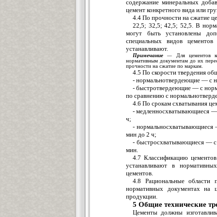
содержание минеральных добав
цемент конкретного вида или гр
4.4 По прочности на сжатие ц
22,5; 32,5; 42,5; 52,5. В н
могут быть установлены доп
специальных видов цементов
устанавливают.
Примечание
—
Для цементов ко
нормативным документам до их перес
прочности на сжатие по маркам.
4.5 По скорости твердения о
- нормальнотвердеющие — с но
- быстротвердеющие — с норм
по сравнению с нормальнотверде
4.6 По срокам схватывания це
- медленносхватывающиеся — 
ч;
- нормальносхватывающиеся 
мин до 2 ч;
- быстросхватывающиеся — с
мин.
4.7 Классификацию цементов
устанавливают в нормативны
цементов.
4.8 Рациональные области 
нормативных документах на ц
продукции.
5 Общие технические тр
Цементы должны изготавлива