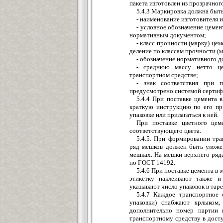
пакета изготовлен из прозрачног
5.4.3 Маркировка должна быть
- наименование изготовителя и
- условное обозначение цемент
нормативным документом;
- класс прочности (марку) ц
деление по классам прочности (м
- обозначение нормативного д
- среднюю массу нетто це
транспортном средстве;
- знак соответствия при п
предусмотрено системой сертиф
5.4.4 При поставке цемента 
краткую инструкцию по его пр
упаковке или прилагаться к ней.
При поставке цветного цем
соответствующего цвета.
5.4.5. При формировании тр
ряд мешков должен быть уложе
мешках. На мешки верхнего ряд
по ГОСТ 14192.
5.4.6 При поставке цемента в
этикетку наклеивают также и
указывают число упаковок в таре
5.4.7 Каждое транспортное 
упаковки) снабжают ярлыком,
дополнительно номер партии 
транспортному средству в дос