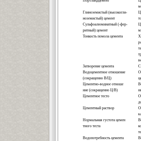
Портландцемент
Ц
м
Глиноземистый (высокогли-
Ц
ноземистый) цемент
т
Сульфоалюминатный (-фер-
Ц
ритный) цемент
м
Тонкость помола цемента
Х
р
т
т
в
Затворение цемента
С
Водоцементное отношение
О
(сокращенно В/Ц)
ц
Цементно-водное отноше
В
ние (сокращенно Ц/В)
н
Цементное тесто
О
д
Цементный раствор
О
к
Нормальная густота цемен
В
тного теста
к
т
Водопотребность цемента
В