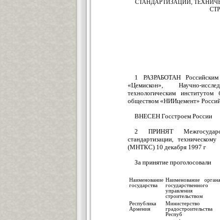
СТАНДАРТИЗАЦИИ, ТЕХНИ
СТ
1 РАЗРАБОТАН Российским
«Цемискон», Научно-иссле
технологическим институтом
обществом «НИИцемент» Россий
ВНЕСЕН Госстроем России
2 ПРИНЯТ Межгосударст
стандартизации, техническом
(МНТКС) 10 декабря 1997 г
За принятие проголосовали
Наименование
Наименование орган
государства
государственного
управления
строительством
Республика
Министерство
Армения
градостроительства
Респуб