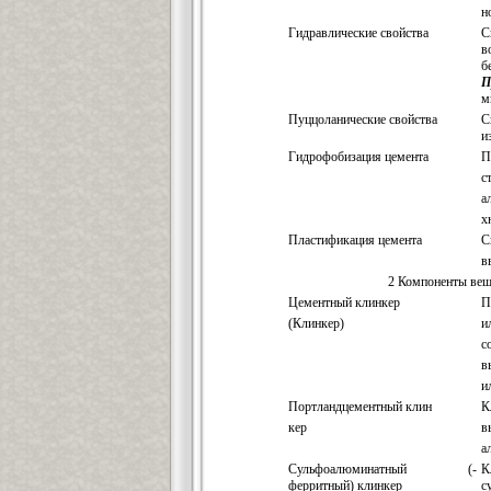
н
Гидравлические свойства
С
в
б
П
м
Пуццоланические свойства
С
и
Гидрофобизация цемента
П
с
а
х
Пластификация цемента
С
в
2 Компоненты веще
Цементный клинкер
П
(Клинкер)
и
с
в
и
Портландцементный клин
К
кер
в
а
Сульфоалюминатный (-
К
ферритный) клинкер
с