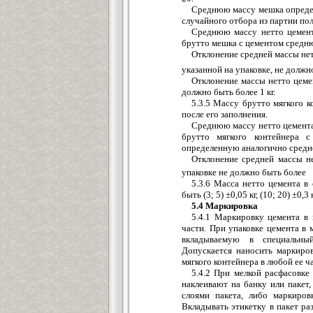
Среднюю массу мешка опреде
случайного отбора из партии пол
Среднюю массу нетто цемент
брутто мешка с цементом средн
Отклонение средней массы нет
указанной на упаковке, не долж
Отклонение массы нетто цеме
должно быть более 1 кг.
5.3.5 Массу брутто мягкого 
после его заполнения.
Среднюю массу нетто цемента
брутто мягкого контейнера с
определенную аналогично средн
Отклонение средней массы не
упаковке не должно быть более
5.3.6 Масса нетто цемента в
быть (3; 5) ±0,05 кг, (10; 20) ±0,3 к
5.4 Маркировка
5.4.1 Маркировку цемента в
части. При упаковке цемента в 
вкладываемую в специальны
Допускается наносить маркиро
мягкого контейнера в любой ее ч
5.4.2 При мелкой расфасовке
наклеивают на банку или паке
слоями пакета, либо маркиров
Вкладывать этикетку в пакет ра