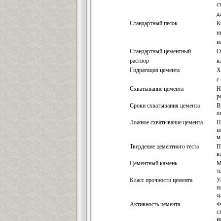
с
д
Стандартный песок
К
н
н
Стандартный цементный
О
раствор
к
Гидратация цемента
Х
с
Схватывание цемента
Н
р
Сроки схватывания цемента
В
о
Ложное схватывание цемента
П
п
м
Твердение цементного теста
П
к
Цементный камень
М
т
Класс прочности цемента
У
п
с
Активность цемента
Ф
с
и