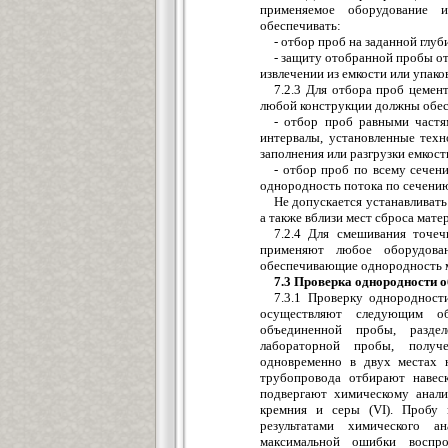
применяемое оборудование 
обеспечивать:
- отбор проб на заданной глуб
- защиту отобранной пробы о
извлечении из емкости или упако
7.2.3 Для отбора проб цеме
любой конструкции должны обес
- отбор проб равными частя
интервалы, установленные техн
заполнения или разгрузки емкост
- отбор проб по всему сечен
однородность потока по сечени
Не допускается устанавливат
а также вблизи мест сброса мате
7.2.4 Для смешивания точе
применяют любое оборудова
обеспечивающие однородность ма
7.3 Проверка однородности 
7.3.1 Проверку однородност
осуществляют следующим об
объединенной пробы, разде
лабораторной пробы, получ
одновременно в двух местах 
трубопровода отбирают навес
подвергают химическому анали
кремния и серы (VI). Пробу 
результатами химического 
максимальной ошибки восп