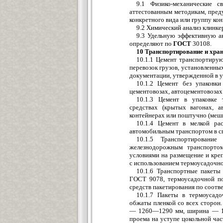
9.1 Физико-механические с
аттестованным методикам, пре
конкретного вида или группу ко
9.2 Химический анализ клинке
9.3 Удельную эффективную а
определяют по
ГОСТ
30108.
10 Транспортирование и хран
10.1.1 Цемент транспортиру
перевозок грузов, установленны
документации, утвержденной в у
10.1.2 Цемент без упаковки
цементовозах, автоцементовозах 
10.1.3 Цемент в упаковке 
средствах (крытых вагонах, а
контейнерах или поштучно (меш
10.1.4 Цемент в мелкой ра
автомобильным транспортом в с
10.1.5 Транспортировани
железнодорожным транспортом
условиями на размещение и кре
с использованием термоусадочно
10.1.6 Транспортные пакет
ГОСТ 9078, термоусадочной п
средств пакетирования по соот
10.1.7 Пакеты в термоусад
обжаты пленкой со всех сторон
— 1260—1290 мм, ширина — 1
проема на уступе цокольной ча