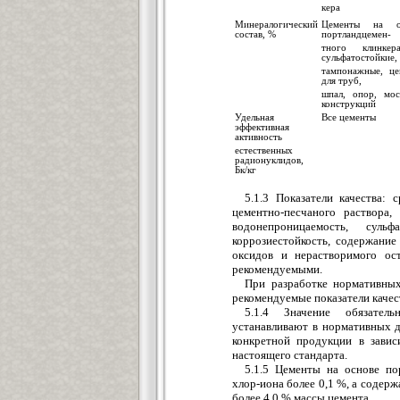
кера
Минералогический
Цементы на о
состав, %
портландцемен-
тного клинке
сульфатостойкие,
тампонажные, це
для труб,
шпал, опор, мос
конструкций
Удельная
Все цементы
эффективная
активность
естественных
радионуклидов,
Бк/кг
5.1.3 Показатели качества: 
цементно-песчаного раствора,
водонепроницаемость, сульфа
коррозиестойкость, содержание
оксидов и нерастворимого ос
рекомендуемыми.
При разработке нормативны
рекомендуемые показатели качес
5.1.4 Значение обязател
устанавливают в нормативных д
конкретной продукции в завис
настоящего стандарта.
5.1.5 Цементы на основе по
хлор-иона более 0,1 %, а содерж
более 4,0 % массы цемента.