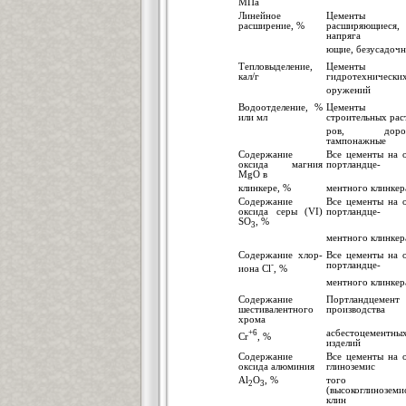
МПа
Линейное
Цементы
расширение, %
расширяющиеся,
напряга
ющие, безусадоч
Тепловыделение,
Цементы 
кал/г
гидротехнических
оружений
Водоотделение, %
Цементы 
или мл
строительных рас
ров, дорож
тампонажные
Содержание
Все цементы на 
оксида магния
портландце-
MgO в
клинкере, %
ментного клинкер
Содержание
Все цементы на 
оксида серы (VI)
портландце-
SO
, %
3
ментного клинкер
Содержание хлор-
Все цементы на 
-
портландце-
иона Сl
, %
ментного клинкер
Содержание
Портландцемен
шестивалентного
производства
хрома
+6
асбестоцементны
Cr
, %
изделий
Содержание
Все цементы на 
оксида алюминия
глиноземис
Аl
О
, %
того
2
3
(высокоглиноземи
клин