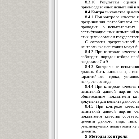
8.3.10 Результаты оценк
приемосдаточных испытаний в п
8.4 Контроль качества цемен
8.4.1 При контроле качества 
предъявления потребителем пр
проводить в испытательных л
сертификационных испытаний це
этих целей органом государстве
С согласия представителей 
контрольные испытания могут бы
8.4.2 При контроле качества
соблюдать порядок отбора про
разделами 7 и 9.
8.4.3 Контрольные испытани
должны быть выполнены, а исп
гарантийного срока, устан
конкретного вида.
8.4.4 При контроле качества
испытаний данной партии сч
обязательным показателям ка
документа для цемента данного в
8.4.5 При контроле качеств
испытаний данной партии сч
показателям качества соответ
цемента данного вида, типа,
рекомендуемых показателей не 
цемента.
9 Методы контроля