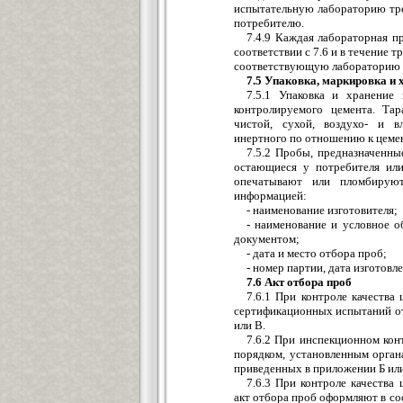
испытательную лабораторию тр
потребителю.
7.4.9 Каждая лабораторная пр
соответствии с 7.6 и в течение т
соответствующую лабораторию 
7.5 Упаковка, маркировка и 
7.5.1 Упаковка и хранение
контролируемого цемента. Та
чистой, сухой, воздухо- и в
инертного по отношению к цеме
7.5.2 Пробы, предназначенны
остающиеся у потребителя или
опечатывают или пломбирую
информацией:
- наименование изготовителя;
- наименование и условное о
документом;
- дата и место отбора проб;
- номер партии, дата изготовле
7.6 Акт отбора проб
7.6.1 При контроле качества
сертификационных испытаний о
или В.
7.6.2 При инспекционном кон
порядком, установленным орган
приведенных в приложении Б или
7.6.3 При контроле качества
акт отбора проб оформляют в со