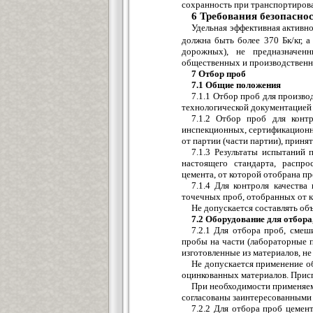
сохранность при транспортиров
6 Требования безопасно
Удельная эффективная активн
должна быть более 370 Бк/кг, 
дорожных), не предназначенн
общественных и производственны
7 Отбор проб
7.1 Общие положения
7.1.1 Отбор проб для произво
технологической документацией 
7.1.2 Отбор проб для контр
инспекционных, сертификационн
от партии (части партии), приня
7.1.3 Результаты испытаний 
настоящего стандарта, распро
цемента, от которой отобрана пр
7.1.4 Для контроля качеств
точечных проб, отобранных от к
Не допускается составлять об
7.2 Оборудование для отбора
7.2.1 Для отбора проб, сме
пробы на части (лабораторные 
изготовленные из материалов, н
Не допускается применение о
оцинкованных материалов. Присп
При необходимости применяем
согласованы заинтересованными 
7.2.2 Для отбора проб цемен