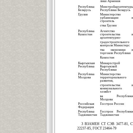
лики Армения
Республика
Минстройархитектур
Беларусь
Республики Беларусь
Грузия
Министерство
урбанизации 
строитель
ства Грузии
Республика
Агентство
Казахстан
строительства 
архитектурно-
градостроительного
контроля Министерс
тва экономики 
торговли Республики
Казахстан
Кыргызская
Минархстрой
Республика
Кыргызской
Республики
Республика
Министерство
Молдова
территориального
развития,
строительства 
коммунального
хозяйст
ва Республик
Молдова
Российская
Госстрои России
Федерация
Республика
Госстрои Республик
Таджикистан
Таджикистан
3 ВЗАМЕН СТ СЭВ 3477-81, СТ
22237-85, ГОСТ 23464-79