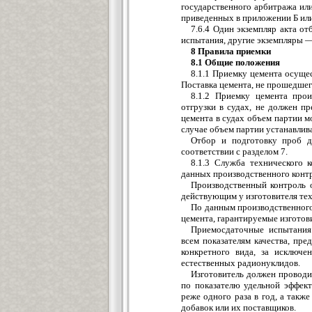
государственного арбитража или
приведенных в приложении Б или
7.6.4 Один экземпляр акта о
испытания, другие экземпляры 
8 Правила приемки
8.1 Общие положения
8.1.1 Приемку цемента осущес
Поставка цемента, не прошедшег
8.1.2 Приемку цемента прои
отгрузки в судах, не должен п
цемента в судах объем партии м
случае объем партии устанавлив
Отбор и подготовку проб д
соответствии с разделом 7.
8.1.3 Служба технического 
данных производственного конт
Производственный контроль 
действующим у изготовителя те
По данным производственного
цемента, гарантируемые изготов
Приемосдаточные испытания
всем показателям качества, п
конкретного вида, за исключе
естественных радионуклидов.
Изготовитель должен проводи
по показателю удельной эффек
реже одного раза в год, а такж
добавок или их поставщиков.