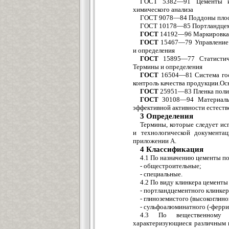
ГОСТ 5382—91 Цементы и 
химического анализа
ГОСТ 9078—84 Поддоны плоск
ГОСТ 10178—85 Портландцеме
ГОСТ
14192—96 Маркировка 
ГОСТ
15467—79 Управление 
и определения
ГОСТ
15895—77 Статистиче
Термины и определения
ГОСТ
16504—81 Система гос
контроль качества продукции.О
ГОСТ
25951—83 Пленка полиэ
ГОСТ
30108—94 Материалы 
эффективной активности естест
3 Определения
Термины, которые следует ис
и технологической документа
приложении А.
4 Классификация
4.1 По назначению цементы по
- общестроительные;
- специальные.
4.2 По виду клинкера цементы
- портландцементного клинкер
- глиноземистого (высокоглино
- сульфоалюминатного (-ферри
4.3 По вещественному 
характеризующиеся различным 