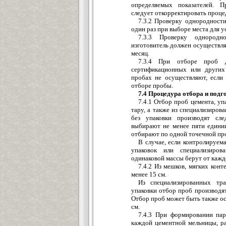
определяемых показателей. П
следует откорректировать проц
7.3.2 Проверку однородност
один раз при выборе места для 
7.3.3 Проверку однородн
изготовитель должен осуществля
месяц.
7.3.4 При отборе проб д
сертификационных или других
пробах не осуществляют, если
отборе пробы.
7.4 Процедура отбора и подг
7.4.1 Отбор проб цемента, у
тару, а также из специализиров
без упаковки производят сл
выбирают не менее пяти едини
отбирают по одной точечной пр
В случае, если контролируем
упаковок или специализиров
одинаковой массы берут от кажд
7.4.2 Из мешков, мягких кон
менее 15 см.
Из специализированных тра
упаковки отбор проб производят
Отбор проб может быть также ос
см.
7.4.3 При формировании пар
каждой цементной мельницы, р