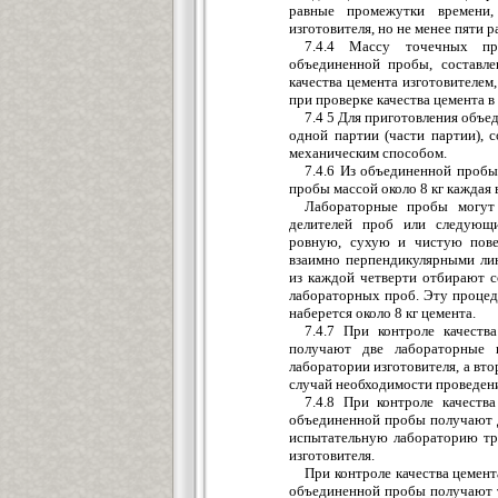
равные промежутки времени, 
изготовителя, но не менее пяти р
7.4.4 Массу точечных пр
объединенной пробы, составле
качества цемента изготовителем,
при проверке качества цемента в
7.4 5 Для приготовления объ
одной партии (части партии),
механическим способом.
7.4.6 Из объединенной пробы
пробы массой около 8 кг каждая в 
Лабораторные пробы могут
делителей проб или следующ
ровную, сухую и чистую пове
взаимно перпендикулярными ли
из каждой четверти отбирают с
лабораторных проб. Эту процеду
наберется около 8 кг цемента.
7.4.7 При контроле качеств
получают две лабораторные 
лаборатории изготовителя, а вто
случай необходимости проведен
7.4.8 При контроле качеств
объединенной пробы получают 
испытательную лабораторию тре
изготовителя.
При контроле качества цемент
объединенной пробы получают 