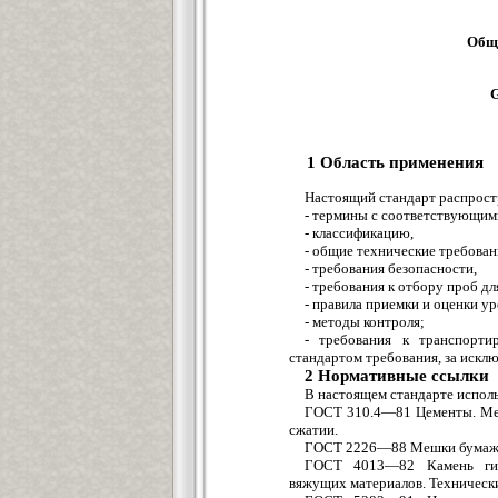
Общи
G
1 Область применения
Настоящий стандарт распростр
- термины с соответствующим
- классификацию,
- общие технические требован
- требования безопасности,
- требования к отбору проб дл
- правила приемки и оценки ур
- методы контроля;
- требования к транспорти
стандартом требования, за искл
2 Нормативные ссы
В настоящем стандарте испол
ГОСТ 310.4—81 Цементы. Мет
сжатии.
ГОСТ 2226—88 Мешки бумажн
ГОСТ 4013—82 Камень гип
вяжущих материалов. Техническ