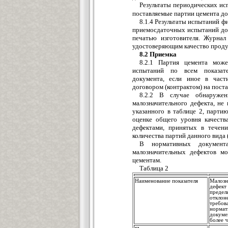
Результаты периодических и
поставляемые партии цемента д
8.1.4 Результаты испытаний 
приемосдаточных испытаний до
печатью изготовителя. Журнал
удостоверяющим качество проду
8.2 Приемка
8.2.1 Партия цемента може
испытаний по всем показате
документа, если иное в част
договором (контрактом) на поста
8.2.2 В случае обнаруже
малозначительного дефекта, не
указанного в таблице 2, парт
оценке общего уровня качеств
дефектами, принятых в течен
количества партий данного вида 
В нормативных документ
малозначительных дефектов м
цементам.
Таблица 2
Наименование показателя
Малозн
деф
предел
откло
требов
нормат
докум
более 