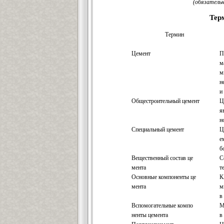
(обязательн
Тер
Термин
Цемент
П
м
м
н
и
Общестроительный цемент
Ц
я
н
Специальный цемент
Ц
е
б
Вещественный состав це
С
мента
т
Основные компоненты це
К
мента
м
в
Вспомогательные компо
М
ненты цемента
в