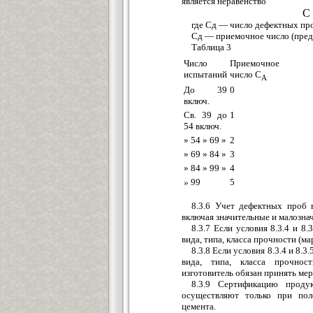
является неравенство
С 
где Сд — число дефектных пр
Сд — приемочное число (пред
Таблица 3
Число
Приемочное
испытаний
число С
А
До 39
0
включ.
Св. 39 до
1
54 включ.
» 54 » 69 »
2
» 69 » 84 »
3
» 84 » 99 »
4
»
99
5
8.3.6 Учет дефектных проб 
включая значительные и малозна
8.3.7 Если условия 8.3.4 и 8
вида, типа, класса прочности (м
8.3.8 Если условия 8.3.4 и 8.
вида, типа, класса прочност
изготовитель обязан принять ме
8.3.9 Сертификацию проду
осуществляют только при пол
цемента.