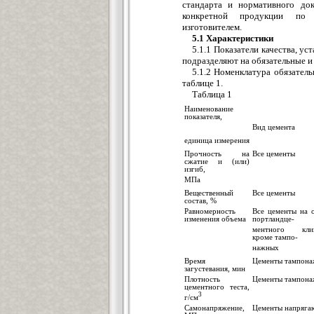
стандарта и нормативного до
конкретной продукции по т
изготовителем.
5.1 Характеристики
5.1.1 Показатели качества, у
подразделяют на обязательные и
5.1.2 Номенклатура обязатель
таблице 1.
Таблица 1
Наименование
показателя,
Вид цемента
единица измерения
Прочность на
Все цементы
сжатие и (или)
изгиб,
МПа
Вещественный
Все цементы
состав, %
Равномерность
Все цементы на 
изменения объема
портландце-
ментного клин
кроме тампо-
нажных
Время
Цементы тампон
загустевания, мин
Плотность
Цементы тампон
цементного теста,
3
г/см
Самонапряжение,
Цементы напряга