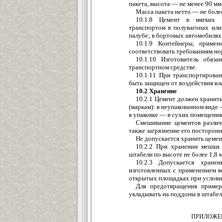
пакета, высота — не менее 90 мм
Масса пакета нетто — не более
10.1.8 Цемент в мягких 
транспортом в полувагонах или
палубе; в бортовых автомобилях
10.1.9 Контейнеры, примен
соответствовать требованиям но
10.1.10 Изготовитель обяз
транспортном средстве.
10.1.11 При транспортирова
быть защищен от воздействия вла
10.2 Хранение
10.2.1 Цемент должен хранить
(маркам): в неупакованном виде 
в упаковке — в сухих помещения
Смешивание цементов различн
также загрязнение его посторон
Не допускается хранить цемент
10.2.2 При хранении мешки
штабели по высоте не более 1,8 
10.2.3 Допускается хране
изготовленных с применением в
открытых площадках при услови
Для предотвращения пример
укладывать на поддоны в штабел
ПРИЛОЖЕ