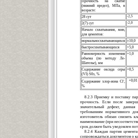
Прочность на сжатие
(нижний предел), МПа, в
возрасте:
28 сут
-2,5
2(7) сут
-2,0
Начало схватывания, мин,
для цементов:
нормальносхватывающихся
±10,0
быстросхватывающихся
+5,0
Равномерность изменения
+1,0
объема (по методу Ле-
Шателье), мм
Содержание оксида серы
+0,5
(VI) S0з, %
-
+0,01
Содержание хлор-иона Сl
,
%
8.2.3 Приемку и поставку па
прочность. Если после завер
значительный дефект, данная
требованиям нормативного до
изготовитель обязан снизить к
наименование (при несоответстви
срок должен быть уведомлен пот
8.2.4 Каждая партия цемента
сопровождаться документом о ка