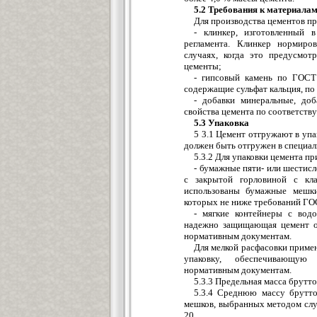
5.2 Требования к материала
Для производства цементов п
- клинкер, изготовленный в
регламента. Клинкер нормиро
случаях, когда это предусмо
цементы;
- гипсовый камень по ГОСТ 
содержащие сульфат кальция, п
- добавки минеральные, до
свойства цемента по соответст
5.3 Упаковка
5 3.1 Цемент отгружают в упак
должен быть отгружен в специал
5.3.2 Для упаковки цемента п
- бумажные пяти- или шестис
с закрытой горловиной с к
использованы бумажные мешки 
которых не ниже требований ГО
- мягкие контейнеры с вод
надежно защищающая цемент от
нормативным документам.
Для мелкой расфасовки приме
упаковку, обеспечивающую
нормативным документам.
5.3.3 Предельная масса брутто
5.3.4 Среднюю массу брутт
мешков, выбранных методом случ
20.