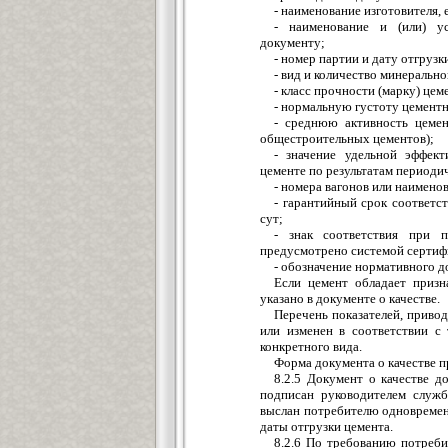
- наименование изготовителя, 
- наименование и (или) у
документу;
- номер партии и дату отгрузк
- вид и количество минерально
- класс прочности (марку) цем
- нормальную густоту цементн
- среднюю активность цеме
общестроительных цементов);
- значение удельной эффект
цементе по результатам периоди
- номера вагонов или наименов
- гарантийный срок соответс
сут;
- знак соответствия при п
предусмотрено системой сертиф
- обозначение нормативного д
Если цемент обладает призн
указано в документе о качестве.
Перечень показателей, приво
или изменен в соответствии с
конкретного вида.
Форма документа о качестве п
8.2.5 Документ о качестве д
подписан руководителем служб
выслан потребителю одновременн
даты отгрузки цемента.
8.2.6 По требованию потреби