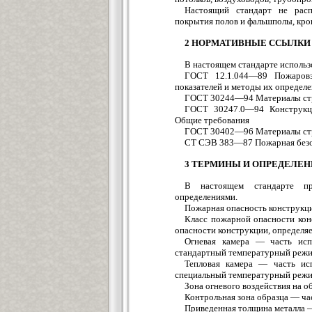
Настоящий стандарт не расп
покрытия полов и фальшполы, кров
2 НОРМАТИВНЫЕ ССЫЛКИ
В настоящем стандарте исполь
ГОСТ 12.1.044—89 Пожаровз
показателей и методы их определ
ГОСТ 30244—94 Материалы стр
ГОСТ 30247.0—94 Конструкци
Общие требования
ГОСТ 30402—96 Материалы стро
СТ СЭВ 383—87 Пожарная безоп
3 ТЕРМИНЫ И ОПРЕДЕЛЕН
В настоящем стандарте п
определениями.
Пожарная опасность конструкц
Класс пожарной опасности ко
опасности конструкции, определя
Огневая камера — часть исп
стандартный температурный режи
Тепловая камера — часть исп
специальный температурный режи
Зона огневого воздействия на о
Контрольная зона образца — час
Приведенная толщина металла 