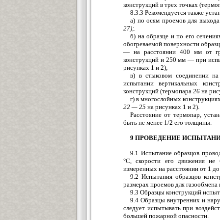
конструкций в трех точках (терм
8.3.3 Рекомендуется также уста
а) по осям проемов для выхода
27);.
б) на образце и по его сечени
обогреваемой поверхности образ
— на расстоянии 400 мм от гр
конструкций и 250 мм — при исп
рисунках 1 и 2);
в) в стыковом соединении н
испытании вертикальных конс
конструкций (термопара
26
на рису
г) в многослойных конструкция
22 — 25
на рисунках 1 и 2).
Расстояние от термопар, уста
быть не менее 1/2 его толщины.
9 ПРОВЕДЕНИЕ ИСПЫТАН
9.1 Испытание образцов прово
°С, скорости его движения не 
измеренных на расстоянии от 1 до 
9.2 Испытания образцов конст
размерах проемов для газообмена 
9.3 Образцы конструкций испы
9.4 Образцы внутренних и нар
следует испытывать при воздейс
большей пожарной опасности.