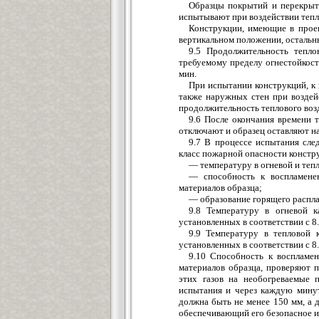
Образцы покрытий и перекрыт
испытывают при воздействии тепл
Конструкции, имеющие в проек
вертикальном положении, остальн
9.5 Продолжительность тепло
требуемому пределу огнестойкос
мин.
При испытании конструкций, к 
также наружных стен при воздей
продолжительность теплового воз
9.6 После окончания времени 
отключают и образец оставляют н
9.7 В процессе испытания сле
класс пожарной опасности констр
— температуру в огневой и теп
— способность к воспламене
материалов образца;
— образование горящего распла
9.8 Температуру в огневой к
установленных в соответствии с 8.
9.9 Температуру в тепловой 
установленных в соответствии с 8.
9.10 Способность к воспламе
материалов образца, проверяют 
этих газов на необогреваемые 
испытания и через каждую минут
должна быть не менее 150 мм, а 
обеспечивающий его безопасное и