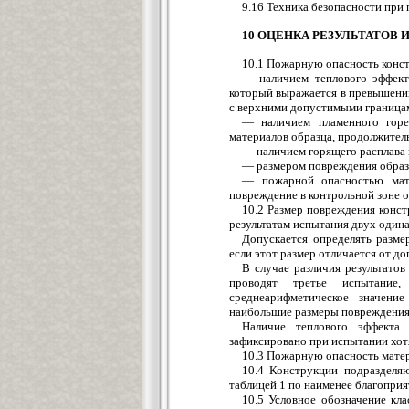
9.16 Техника безопасности при
10 ОЦЕНКА РЕЗУЛЬТАТОВ
10.1 Пожарную опасность конс
— наличием теплового эффекта
который выражается в превышении
с верхними допустимыми границам
— наличием пламенного горе
материалов образца, продолжитель
— наличием горящего расплава 
— размером повреждения образц
— пожарной опасностью мате
повреждение в контрольной зоне о
10.2 Размер повреждения конс
результатам испытания двух один
Допускается определять разме
если этот размер отличается от до
В случае различия результато
проводят третье испытание
среднеарифметическое значени
наибольшие размеры повреждения
Наличие теплового эффекта
зафиксировано при испытании хот
10.3 Пожарную опасность матер
10.4 Конструкции подразделя
таблицей 1 по наименее благопри
10.5 Условное обозначение кл