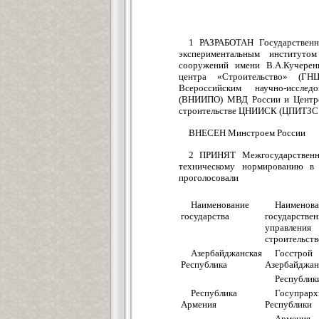
1 РАЗРАБОТАН Государственн
экспериментальным институто
сооружений имени В.А.Кучерен
центра «Строительство» (ГН
Всероссийским научно-иссле
(ВНИИПО) МВД России и Центро
строительстве ЦНИИСК (ЦПИТЗ
ВНЕСЕН Минстроем России
2 ПРИНЯТ Межгосударственно
техническому нормированию в
проголосовали
Наименование
Наименова
государства
государствен
управления
строительст
Азербайджанская
Госстрой
Республика
Азербайджан
Республик
Республика
Госупрарх
Армения
Республики
Армения