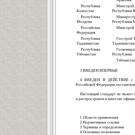
Республика
Минстрой
Казахстан
Республики 
Республика
Минархст
Молдова
Республики 
Российская
Минстрой 
Федерация
Республика
Госстрой 
Таджикистан
Таджикистан
Республика
Госкомарх
Узбекистан
Республики
Узбекиста
3 ВВЕДЕН ВПЕРВЫЕ
4 ВВЕДЕН В ДЕЙСТВИЕ с 1 и
Российской Федерации постановле
Настоящий стандарт не может 
и распространен в качестве офиц
1 Область применения
2 Нормативные ссылки
3 Термины и определения
4 Основные положения