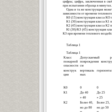
цифры; цифра, заключенная в ско
при испытании образца в минутах.
Одна и та же конструкция може
зависимости от времени теплового
К0 (15) конструкция класса КО 
К1 (30) конструкция класса К1 
К2 (45) конструкция класса К2 
Kl (30)/КЗ (45) конструкция кл
КЗ при времени теплового воздейс
Таблица 1
Таблица 1
Класс
Допускаемый ра
пожарной
повреждения констру
опасности
см
конструк
вертикаль
горизонта
ции
ных
К0
0
0
К1
До 40
До 25
» 40
» 25
К2
Более 40,
Более 25,
но до 80
но до 50