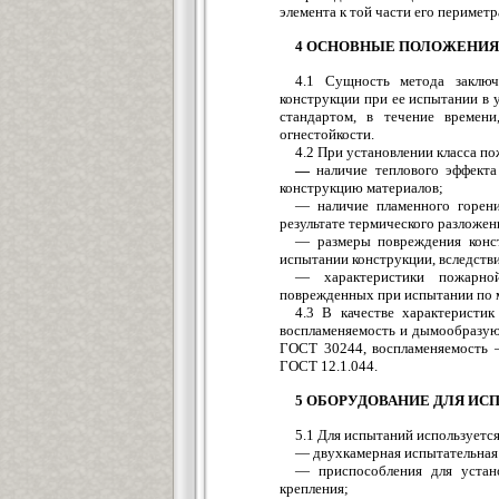
элемента к той части его периметр
4 ОСНОВНЫЕ ПОЛОЖЕНИЯ
4.1 Сущность метода заключ
конструкции при ее испытании в 
стандартом, в течение времен
огнестойкости.
4.2 При установлении класса п
—
наличие теплового эффект
конструкцию материалов;
— наличие пламенного горени
результате термического разложен
— размеры повреждения конст
испытании конструкции, вследстви
— характеристики пожарной
поврежденных при испытании по м
4.3 В качестве характеристи
воспламеняемость и дымообразую
ГОСТ 30244, воспламеняемость
ГОСТ 12.1.044.
5 ОБОРУДОВАНИЕ ДЛЯ ИС
5.1 Для испытаний используетс
— двухкамерная испытательная п
— приспособления для устан
крепления;