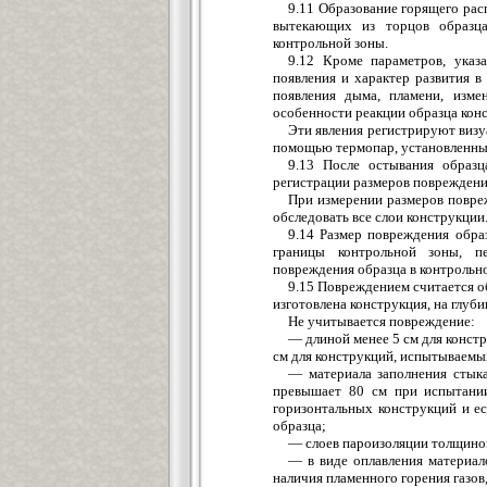
9.11 Образование горящего рас
вытекающих из торцов образц
контрольной зоны.
9.12 Кроме параметров, указ
появления и характер развития в
появления дыма, пламени, изме
особенности реакции образца конс
Эти явления регистрируют визуа
помощью термопар, установленных 
9.13 После остывания образц
регистрации размеров повреждения
При измерении размеров повре
обследовать все слои конструкции
9.14 Размер повреждения обра
границы контрольной зоны, п
повреждения образца в контрольно
9.15 Повреждением считается об
изготовлена конструкция, на глуби
Не учитывается повреждение:
— длиной менее 5 см для конст
см для конструкций, испытываемы
— материала заполнения стыка
превышает 80 см при испытани
горизонтальных конструкций и ес
образца;
— слоев пароизоляции толщиной
— в виде оплавления материал
наличия пламенного горения газов,