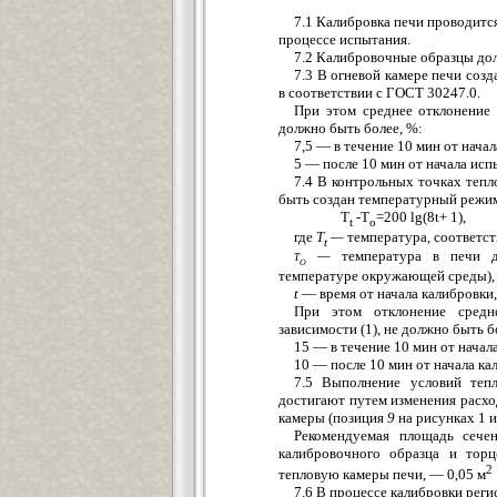
7.1 Калибровка печи проводится
процессе испытания.
7.2 Калибровочные образцы до
7.3 В огневой камере печи соз
в соответствии с ГОСТ 30247.0.
При этом среднее отклонение
должно быть более, %:
7,5 — в течение 10 мин от нача
5 — после 10 мин от начала исп
7.4 В контрольных точках теп
быть создан температурный режи
T
-T
=200 lg(8t+ 1
t
o
где
Т
—
температура, соответс
t
t
—
температура в печи до
o
температуре окружающей среды), 
t
— время от начала калибровки,
При этом отклонение средн
зависимости (1), не должно быть б
15 — в течение 10 мин от начал
10 — после 10 мин от начала ка
7.5 Выполнение условий тепл
достигают путем изменения расход
камеры (позиция
9
на рисунках 1 и 
Рекомендуемая площадь сече
калибровочного образца и торц
2
тепловую камеры печи, — 0,05 м
7.6 В процессе калибровки рег