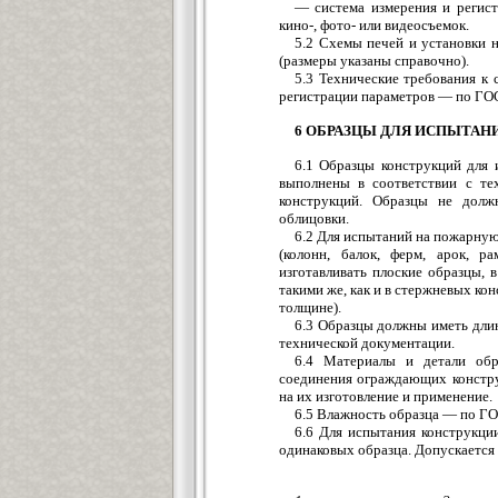
— система измерения и регист
кино-, фото- или видеосъемок.
5.2 Схемы печей и установки 
(размеры указаны справочно).
5.3 Технические требования к 
регистрации параметров — по ГО
6 ОБРАЗЦЫ ДЛЯ ИСПЫТАН
6.1 Образцы конструкций для 
выполнены в соответствии с те
конструкций. Образцы не долж
облицовки.
6.2 Для испытаний на пожарную
(колонн, балок, ферм, арок, ра
изготавливать плоские образцы,
такими же, как и в стержневых ко
толщине).
6.3 Образцы должны иметь длин
технической документации.
6.4 Материалы и детали обр
соединения ограждающих констру
на их изготовление и применение.
6.5 Влажность образца — по ГО
6.6 Для испытания конструкци
одинаковых образца. Допускается 