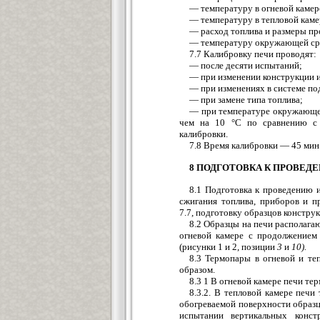
— температуру в огневой каме
— температуру в тепловой кам
— расход топлива и размеры пр
— температуру окружающей ср
7.7 Калибровку печи проводят:
— после десяти испытаний;
— при изменении конструкции и
— при изменениях в системе по
— при замене типа топлива;
— при температуре окружающей
чем на 10 °С по сравнению с
калибровки.
7.8 Время калибровки — 45 мин
8 ПОДГОТОВКА К ПРОВЕ
8.1 Подготовка к проведению 
сжигания топлива, приборов и п
7.7, подготовку образцов констру
8.2 Образцы на печи располагаю
огневой камере с продолжением
(рисунки 1 и 2, позиции
3
и
10).
8.3 Термопары в огневой и т
образом.
8.3 1 В огневой камере печи те
8.3.2. В тепловой камере печи
обогреваемой поверхности образц
испытании вертикальных конс