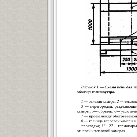
Рисунок
1 —
Схема печи для 
образца конструкции
1 —
огневая камера;
2 —
теплова
3 —
перегородка, разделяюща
камеры;
5—
образец;
6—
уплотнен
7 — проем между обогреваемой 
8 —
граница тепловой камеры и
—
прокладка;
11—27—
термопары 
огневой и тепловой камерах