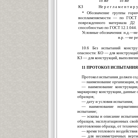
То же
То же
КЗ
Не р е г л а м е н т и р у
* Обозначение группы горю
воспламеняемости — по ГОСТ 
поврежденного материала Д2 
способностью по ГОСT 12.1.044.
Условные обозначения: н.д.—не
н.р. —не регламе
10.6 Без испытаний констру
опасности: КО — для конструкций
КЗ — для конструкций, выполненн
11 ПРОТОКОЛ ИСПЫТАНИЯ
Протокол испытания должен со
— наименование организации, 
— наименование конструкции,
маркировку конструкции, данные 
образцов;
— дату и условия испытания;
— наименование нормативно
испытание;
— эскизы и описание испытанн
образцов, эксплуатационных свой
изготовлении образца, от техниче
— время теплового воздействия
— для несимметричных верти