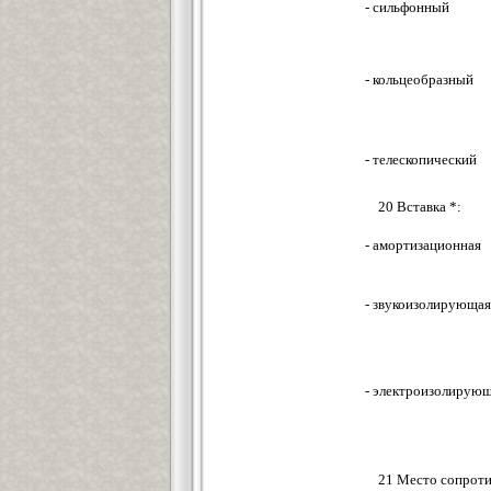
- сильфонный
- кольцеобразный
- телескопический
20 Вставка *:
- амортизационная
- звукоизолирующая
- электроизолирую
21 Место сопроти