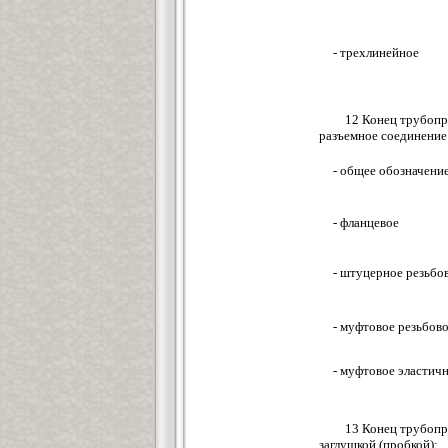
- трехлинейное
12 Конец трубопр
разъемное соединение
- общее обозначени
- фланцевое
- штуцерное резьбо
- муфтовое резьбов
- муфтовое эластич
13 Конец трубопр
заглушкой (пробкой):