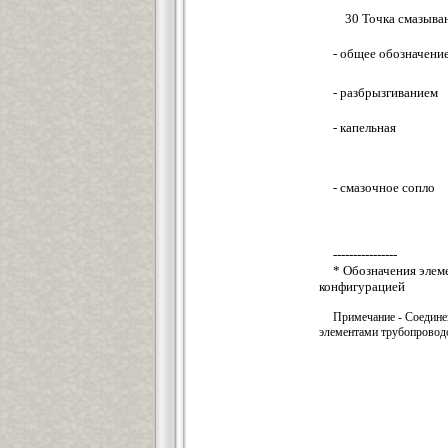
30 Точка смазыван
- общее обозначени
- разбрызгиванием
- капельная
- смазочное сопло
----------------
* Обозначения элем
конфигурацией
Примечание - Соединен
элементами трубопроводо