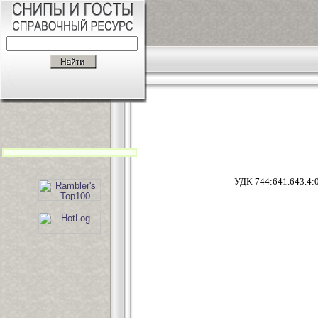
УДК 744:64