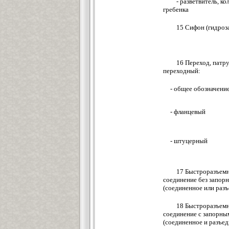
- разветвитель, кол
гребенка
15 Сифон (гидро
16 Переход, патр
переходный:
- общее обозначени
- фланцевый
- штуцерный
17 Быстроразъем
соединение без запорн
(соединенное или раз
18 Быстроразъем
соединение с запорны
(соединенное и разъе