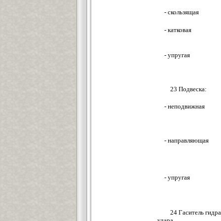
- скользящая
- катковая
- упругая
23 Подвеска:
- неподвижная
- направляющая
- упругая
24 Гаситель гидра
удара