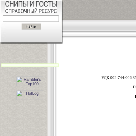
УДК 00
Г