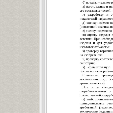
б) предварительное 
в) изготовление и и
его составных частей;
г) разработку и о
показателей надежност
д) оценку изделия н
(испытаний, анализа, и
е) оценку изделия по
ж) оценку изделия 
эстетики. При необход
изделия и для удобс
изготовляют макеты;
з) проверку вариант
на изобретения;
и) проверку соответ
санитарии;
к) сравнительную 
обеспечения разрабаты
Сравнение проводя
технологичности, с
эргономическим).
При этом следует
разрабатываемого 
отечественной и заруб
л) выбор оптимальн
принципиальных реш
требований (техниче
техническим заданием