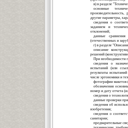
в) в разделе "Технич
основные технич
производительность, 
другие параметры, хар
сведения о соответ
заданием и техниче
отклонений;
данные сравнения 
(отечественных и зару
г) в разделе "Описа
описание конструк
решений (конструктивн
При необходимости 
сведения о назнач
испытаний (или ссыл
результаты испытаний
числе эргономики и те
фотографии макетов 
обозначения основн
номер и дату отчета (и
сведения о технолог
данные проверки при
сведения об использ
изобретения;
сведения о соответ
санитарии;
предварительные све
технические требов