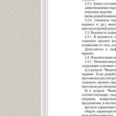
2.2.5. Запись соста
заимствованные изде
покупные изделия;
вновь разрабатываем
2.2.6. Элементы че
надписи и др.) выпо
конструкторской докум
2.3. Ведомость эскиз
2.3.1. В ведомость 
эскизного проекта ко
независимо от того, к 
Допускается в гра
вариант.
2.4. Пояснительная з
2.4.1. Пояснительн
следующих основных т
а) в разделе "Введе
задания. Если разраб
протоколом рассмотрен
эскизного проекта пр
протокола рассмотрени
б) в разделе "Назн
соответствующие свед
сведения, конкрети
предложение, в частно
краткую характерист
общую характеристи
(при необходимости);