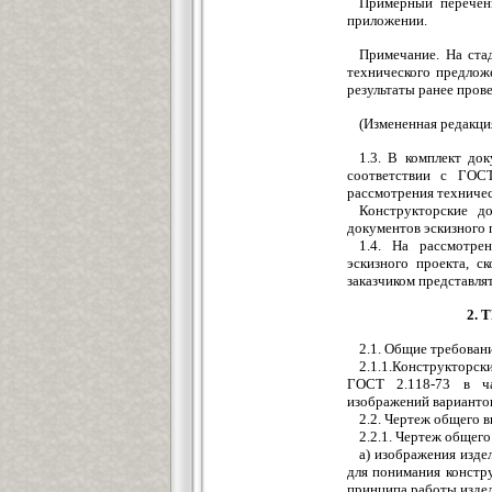
Примерный перечень
приложении.
Примечание. На ста
технического предлож
результаты ранее пров
(Измененная редакция
1.3. В комплект до
соответствии с ГОСТ
рассмотрения техниче
Конструкторские до
документов эскизного 
1.4. На рассмотре
эскизного проекта, с
заказчиком представля
2.
2.1. Общие требован
2.1.1.Конструкторск
ГОСТ 2.118-73 в ча
изображений вариантов
2.2. Чертеж общего в
2.2.1. Чертеж общего
а) изображения изде
для понимания констру
принципа работы изде