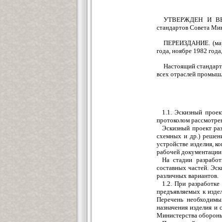
УТВЕРЖДЕН И ВВЕ
стандартов Совета Мин
ПЕРЕИЗДАНИЕ. (март
года, ноябре 1982 года,
Настоящий стандарт 
всех отраслей промыш
1.1. Эскизный прое
протоколом рассмотре
Эскизный проект ра
схемных и др.) решен
устройстве изделия, к
рабочей документации
На стадии разработ
составных частей. Эск
различных вариантов.
1.2. При разработк
предъявляемых к изде
Перечень необходимых
назначения изделия и 
Министерства оборон