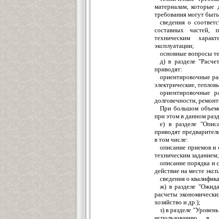
материалам, которые 
требования могут быть
сведения о соответ
составных частей, 
техническим харак
эксплуатации;
основные вопросы те
д) в разделе "Расч
приводят:
ориентировочные ра
электрические, тепловы
ориентировочные ра
долговечности, ремонт
При большом объеме
при этом в данном разд
е) в разделе "Опис
приводят предваритель
в том числе:
описание приемов и 
техническим заданием;
описание порядка и 
действие на месте экс
сведения о квалифик
ж) в разделе "Ожид
расчеты экономически
хозяйство и др.);
з) в разделе "Урове
использованию в р