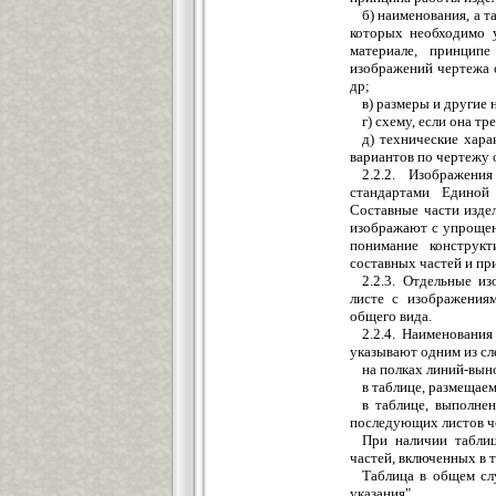
б) наименования, а т
которых необходимо у
материале, принцип
изображений чертежа о
др;
в) размеры и другие
г) схему, если она т
д) технические хара
вариантов по чертежу 
2.2.2. Изображен
стандартами Единой
Составные части издел
изображают с упрощен
понимание конструкт
составных частей и пр
2.2.3. Отдельные и
листе с изображения
общего вида.
2.2.4. Наименовани
указывают одним из с
на полках линий-вын
в таблице, размещаем
в таблице, выполне
последующих листов ч
При наличии табли
частей, включенных в т
Таблица в общем слу
указания".