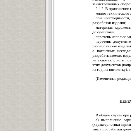
заимствованных сбороч
2.4.2. В приложении 
копию технического 
при необходимости,
разработки изделия;
материалы художест
документами;
перечень использован
перечень документо
разработчиком изделия
о патентных исследо
разрабатываемых издел
не включают, но в по
этих документов (напр
на год, на пятилетку),
(Измененная редакция
ПЕРЕ
В общем случае при 
а) выполнение вар
(характеристики вариа
такой проработки долж