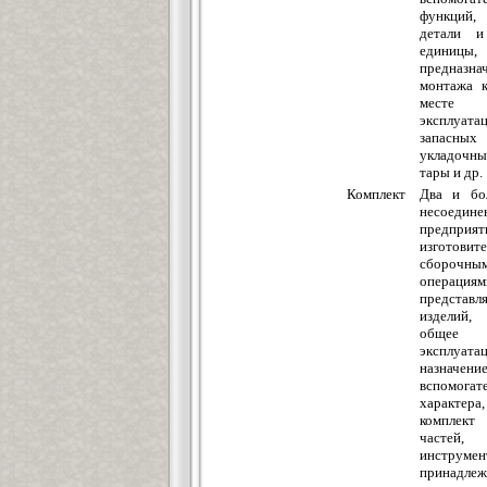
функций,
детали и
единицы,
предназн
монтажа к
мест
эксплуатац
запасны
укладочн
тары и др.
Комплект
Два и бол
несоеди
предприят
изготовите
сборочны
опера
представл
изделий
общее
эксплуата
назначени
вспомогат
характера
комплек
частей,
инстр
принадлеж