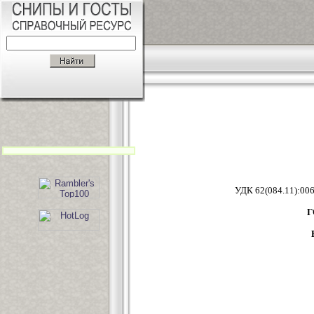
УДК 62(
Г