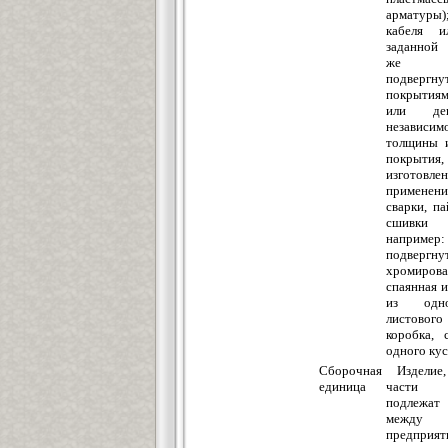
арматуры
кабеля и
заданной
же из
подвергну
покрытия
или деко
независи
толщины и
покры
изгото
применен
сварки, па
сшивки
наприм
подвергну
хромирова
спаянная и
из одн
листового
коробка, 
одного кус
Сборочная
Изделие
единица
части 
подлежат
между 
предприят