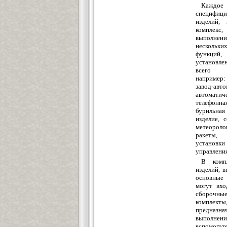
Каждо
специфиц
изделий,
комплекс,
выполнени
нескольк
функций,
установ
всего к
например: 
завод-авто
автоматич
телефонн
бурильная
изделие, 
метеороло
ракеты,
установк
управления
В комп
изделий, 
основны
могут вхо
сборочны
комплекты
предназн
выполнени
вспомогат