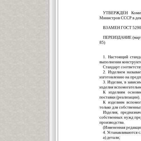
УТВЕРЖДЕН Комите
Министров СССР в дека
ВЗАМЕН ГОСТ 5290
ПЕРЕИЗДАНИЕ (март 1
85)
1. Настоящий станд
выполнении конструкт
Стандарт соответств
2. Изделием называ
изготовлению на предп
3. Изделия, в зависи
изделия вспомогательн
К изделиям основно
поставки (реализации).
К изделиям вспомог
только для собственны
Изделия, предназна
собственных нужд пре
производства.
(Измененная редакция
4. Устанавливаются 
а) детали;