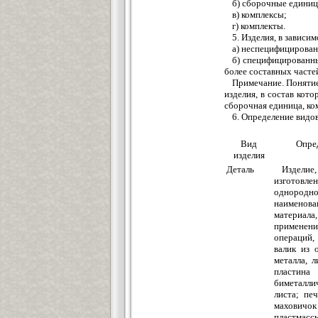
б) сборочные едини
в) комплексы;
г) комплекты.
5. Изделия, в зависи
а) неспецифицирован
б) специфицированны
более составных часте
Примечание. Понятие
изделия, в состав кот
сборочная единица, ком
6. Определение видов
Вид
Опре
изделия
Деталь
Изделие,
изготов
одноро
наименова
матери
применени
операций
валик из 
металла, л
пласт
биметалли
листа; печ
махов
пластма