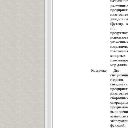
назначени
уложе
предприят
изгото
укладочн
(футляр, 
п.), 
предусмот
использов
уложенн
изделиями
готовальн
концевых
плоскопар
мер длины
Комплекс
Два 
специфиц
издел
соедин
предприят
изготовите
сборочны
операц
предназн
выполнени
взаимосвя
эксплуата
функций.