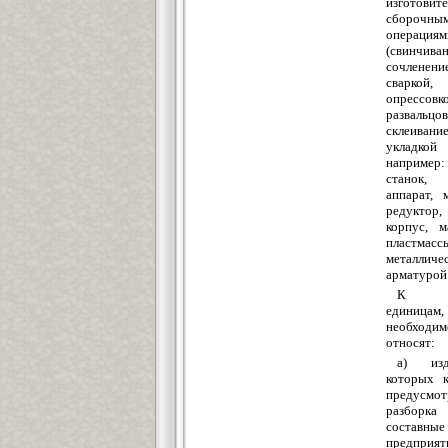
изготовите
сборочны
операциям
(свинчива
сочленени
сваркой
опрессовко
развальцов
склеивани
укладкой
например:
станок, 
аппарат, 
редукто
корпус, м
пласт
металличе
арматурой
К сб
едини
необходим
относят:
а) изд
которых к
предусмот
разбор
состав
предприят