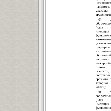
изготовите
например, 
упак
транспорт
б) сов
сборочны
(или) 
имеющ
функциона
назначение
устанавл
предприят
изготовит
сборочно
например:
электрооб
станка, 
самолета
составн
врезного з
запорна
ключи);
в) сов
сборочны
(или) 
имеющ
функциона