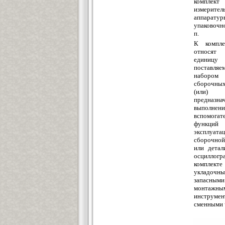
комплект
измерител
аппаратур
упаковочн
п.
К компле
относят
единицу 
поставляе
наборо
сборочны
(или) 
предназн
выполнени
вспомогат
функц
эксплуа
сборочн
или детал
осцил
компл
укладочн
запасным
монтажны
инструмен
сменными 