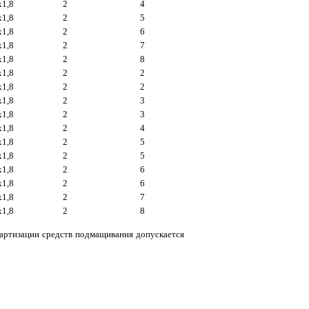
x1,8
2
4
x1,8
2
5
x1,8
2
6
x1,8
2
7
x1,8
2
8
x1,8
2
2
x1,8
2
2
x1,8
2
3
x1,8
2
3
x1,8
2
4
x1,8
2
5
x1,8
2
5
x1,8
2
6
x1,8
2
6
x1,8
2
7
x1,8
2
8
дартизации средств подмащивания допускается