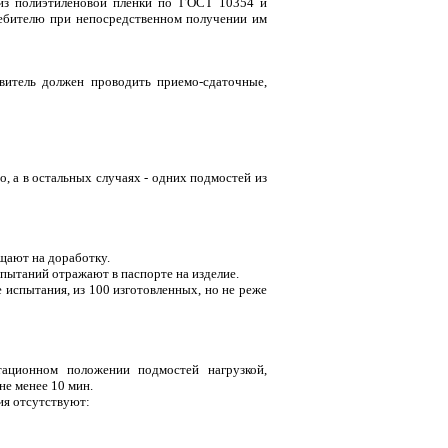
т из полиэтиленовой пленки по ГОСТ 10354 и
ребителю при непосредственном получении им
овитель должен проводить приемо-сдаточные,
 а в остальных случаях - одних подмостей из
щают на доработку.
пытаний отражают в паспорте на изделие.
испытания, из 100 изготовленных, но не реже
ационном положении подмостей нагрузкой,
не менее 10 мин.
ия отсутствуют: