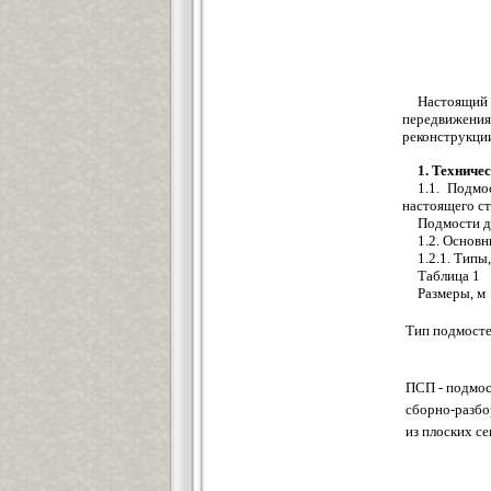
Настоящий 
передвижения
реконструкции
1. Техниче
1.1. Подм
настоящего ст
Подмости д
1.2. Основ
1.2.1. Типы
Таблица 1
Размеры, м
Тип подмост
ПСП - подмо
сборно-разб
из плоских с