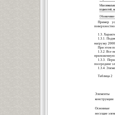
Пример ус
поверхностной
1.3. Характ
1.3.1. Под
нагрузку 2000
При этом п
1.3.2. Все
приложенную 
1.3.3. Пер
посередине эл
1.3.4. Элем
Таблица 2
Элементы
конструкции
Основные
несущие эле