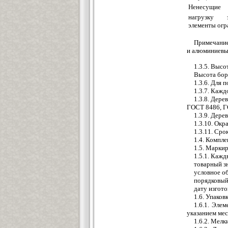
Ненесущие
нагрузку 
элементы ог
Примечание
и алюминиевых
1.3.5. Высо
Высота бор
1.3.6. Для
1.3.7. Каж
1.3.8. Дер
ГОСТ 8486, Г
1.3.9. Дер
1.3.10. Окр
1.3.11. Сро
1.4. Компле
1.5. Марки
1.5.1. Каж
товарный з
условное о
порядковый
дату изгото
1.6. Упаков
1.6.1. Эле
указанием мес
1.6.2. Мел