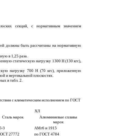
лоских секций, с нормативным значением
стей должны быть рассчитаны на нормативную
ую в 1,25 раза.
енную статическую нагрузку 1300 Н (130 кгс),
скую нагрузку 700 Н (70 кгс), приложенную
ной и вертикальной плоскостях.
ых в табл. 2.
етствии с климатическим исполнением по ГОСТ
ХЛ
Сталь марок
Алюминиевые сплавы
марок
5-3
АМг6 и 1915
ГОСТ 27772
по ГОСТ 4784