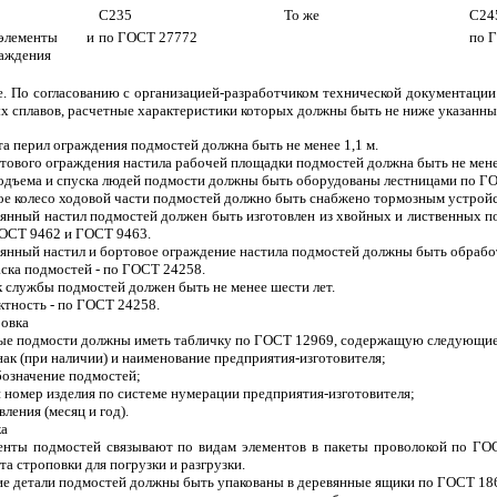
С235
То же
С24
элементы и
по ГОСТ 27772
по 
раждения
. По согласованию с организацией-разработчиком технической документации
 сплавов, расчетные характеристики которых должны быть не ниже указанных
та перил ограждения подмостей должна быть не менее 1,1 м.
тового ограждения настила рабочей площадки подмостей должна быть не менее
 подъема и спуска людей подмости должны быть оборудованы лестницами по Г
дое колесо ходовой части подмостей должно быть снабжено тормозным устрой
евянный настил подмостей должен быть изготовлен из хвойных и лиственных п
ОСТ 9462 и ГОСТ 9463.
евянный настил и бортовое ограждение настила подмостей должны быть обраб
аска подмостей - по ГОСТ 24258.
к службы подмостей должен быть не менее шести лет.
ктность - по ГОСТ 24258.
ровка
дые подмости должны иметь табличку по ГОСТ 12969, содержащую следующие
нак (при наличии) и наименование предприятия-изготовителя;
бозначение подмостей;
 номер изделия по системе нумерации предприятия-изготовителя;
вления (месяц и год).
ка
менты подмостей связывают по видам элементов в пакеты проволокой по ГОС
та строповки для погрузки и разгрузки.
кие детали подмостей должны быть упакованы в деревянные ящики по ГОСТ 18