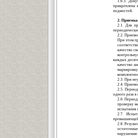
1.6.3. Док
прикреплена 
подмостей.
2. Приемка
2.1. Для п
периодически
2.2. Прием
При этом п
соответств
качество св
контрольну
каждых десят
качество л
маркировку
комплектнос
2.3. При н
2.4. Прием
2.5. Перио
одного раза в 
2.6. Перио
проверку м
испытания 
2.7. Испы
превышающей н
2.8. Резуль
остаточные
нарушения 