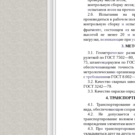
контрольную сборку лесов;
и
спытан
и
я л
е
со
в
на проч
н
о
2.6. Испытания на п
производиться в рабоч
е
м по
контрольную сборку
и
и
спы
фрагм
е
нт
е
, состо
я
щем
и
з м
высотой не менее 20
м
на
нагру
з
ки,
возникающ
ие при
у
3.
МЕТ
3.1. Геометр
ичес
к
ие
ра
з
м
рулеткой по ГОСТ 7502—80,
75, штанг
е
н
ци
ркулем по ГО
обесп
е
ч
ив
ающ
и
ми точност
метрологическим
и
организац
с
требованиям
и ГОСТ 8.002—
3.2. Качество сварных шв
ГОСТ 3242—79.
3.3. Качество окраски опре
4. ТРАНСПОР
4.1. Транспортирование 
вида, обеспеч
и
ва
ю
щ
и
м сохра
4.2. Не допускается с
транспортирование волоком 
повреждения элементам конст
4.3. Пр
и
транспорт
и
рован
укладываться друг на друга
н