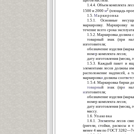
щитов настила.
1.4.4. Объем комплекта лес
2
1500 и 2000
м
(площадь проек
1.5.
М
аркировка
1.5.1. Основные нес
маркировку. Маркировку н
течение всего срока эксплуат
1.5.2. Маркировка должна
товарный знак (при на
изготовителя;
обозначение изделия (марка
ном
е
р комплекта лесов;
дату изготовления (месяц, г
1.5.3. Каждый пакет и ящ
элементами лесов должны име
расположение надписей, а т
маркировк
и
должны соотв
е
тс
1:5.4. Маркировка бирки 
товарны
й з
н
ак (пр
и
нали
из
готовителя;
обозначение изделия (марка
номер комплекта лесов;
дату изготовления (месяц, г
массу.
1.6.
Упаковка
1.6.1. Эл
е
менты лесов свя
(ригели, стойки, раскосы и 
менее 4 мм по ГОСТ 3282—74 