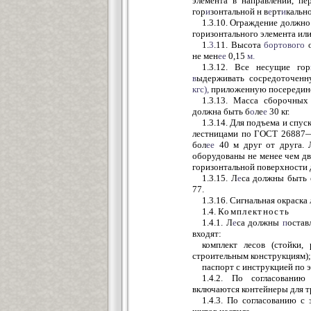
элемента в направлении, пе
гор
и
зонтальной н в
е
рт
и
кальн
1.3.10. Ограждение должно
горизонтального элемента или
1.
3
.11. Высота
бортового
о
не мен
ее
0,15
м.
1.3.12. Все несущие гор
в
ыдерживать сосредоточенн
кгс),
приложенную посередине
1.3.13. Масса сборочных
должна быть б
о
ле
е
30 кг.
1.3.14. Для подъема и спус
лестницами по ГОСТ 26887—
бол
ее
40 м друг от друга. 
оборудованы не менее чем дв
горизонтальной поверхности 
1.3.15. Л
е
са должны быть
77.
1.3.16. Сигнальная окраск
1.4.
Комплектность
1.4.1. Л
е
са должны
п
остав
входят:
комплект лесов (стойки,
строительным конструкциям);
паспорт с инструкцией по 
1.4.2. По согласованию
включаются контейнеры для 
1.4.3. По согласованию с 