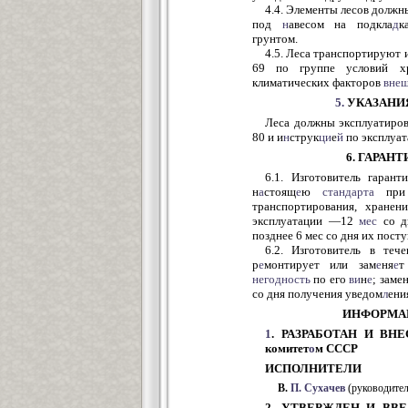
4.4. Элементы лесов должн
под
н
авесом на подкла
д
к
грунтом.
4.5. Леса транспортируют и
69 по группе условий х
климатических факторов
вне
5.
УКАЗАНИЯ
Леса должны эксплуатиров
80 и и
н
струк
ци
е
й
по эксплуат
6. ГАРАН
6.1. Изготовитель гарант
н
а
стоящ
е
ю
стандарта
пр
транспортирования, хранен
эксплуатации —12
мес
со дн
позднее 6 мес со дня их пост
6.2. Изготовитель в теч
р
е
монтирует или зам
е
ня
е
т
негодность
по его
ви
н
е
; заме
со дня получения уведом
л
ени
ИНФОРМА
1
. РАЗРАБОТАН И ВНЕС
комитет
о
м СССР
ИСПОЛНИТЕЛИ
В.
П.
Сухачев
(руководител
2. УТВЕРЖДЕН И ВВЕ