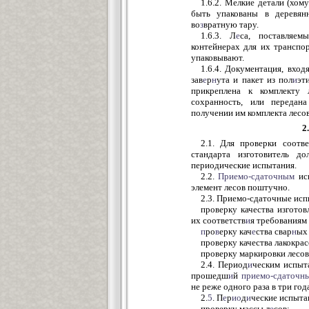
1.6.2. Мелкие детали (хом
быть упакованы в дерев
во
з
вратную тару.
1.6.3. Л
е
са, поставляем
контейнерах для их транспо
упаковывают.
1.6.4. Документация, вход
зав
е
р
н
ута и пакет из пол
и
эт
прикреплена к комплекту 
сохранность, или передан
получении им комплекта лесов
2
2.1. Для проверки соотв
стандарта изготовитель д
периодические испытания.
2.2.
Приемо-сдаточным
исп
элемент лесов поштучно.
2.3. Приемо-сдаточные ис
проверку качества изготов
их соответств
и
я требованиям
п
ро
в
ерку кач
е
ства свар
н
ых
проверку качества лакокра
проверку маркировки лесов
2.4. Период
и
ческим испыт
прошедш
и
й
приемо-сдаточн
не реже одного раза в три год
2.
5
. П
е
р
ио
д
и
ческие испыта
проверку массы л
е
сов;