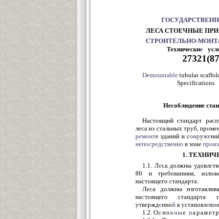
ГОСУДАРСТВЕНН
ЛЕСА СТОЕЧНЫЕ ПРИ
СТРОИТЕЛЬНО-МОН
Технически
е
27321(8
Demountable
tubular scaffo
Specifications
Несоблюдение стан
Настоящий стандарт расп
леса из стальных труб, пр
и
ме
ремонт
е зданий и с
о
о
р
у
же
ни
непосредственно
в зоне
произ
1. ТЕХНИ
1.1. Л
е
са должны удовл
е
тв
80 и требованиям, излож
настоящего стандарта.
Леса должны изготавлива
на
с
тоящего стандарта п
утвержд
е
нно
й
в установл
е
н
н
1.2.
Осно
вны
е
п
араметр