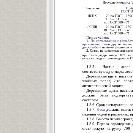
Несущие элементы (с
Т
и
п лесов
Тру
б
ГОС
Т 1
ЛСПХ
20 по ГОСТ 1050(
Ст3пс6,
Ст3сп5
по ГОСТ 380—71
Л
СПШ
20 по ГОСТ 10
5
0
ВСт3пс6, ВСт3сп5
по ГОСТ 380—71
Примечан
и
я:
1.
По согласованию с разработ
применение
стал
ей
друг
их
марок,
должны быть не н
и
же указанн
ы
х в 
2. Стали, применяемые для изго
при темп
е
ратур
е
минус 40°С не 
вязкость следует производ
и
ть по 
1.3.5. Настил лесов
соответствующую марке лесо
Деревянные щиты настила 
хвойных пород 2-го сор
антисептической защите.
Деревянные щиты наст
и
л
должны быть подвергнут
составом.
1.3.6. Срок эксплуатации л
е
1.3.7.
Леса
должны
и
м
е
ть 
падения людей и различных п
1.3.8. Высота перил огражд
1.3.9. Перила ограждени
статическую нагрузку 70