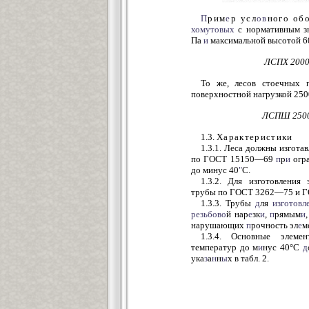
П
рим
е
р усл
ов
ного об
хомутовых
с нормативным зн
Па
и
максимальной высотой 6
ЛСПХ 200
То же, лесов стоечных 
поверхностной нагрузкой 250
ЛСПШ 2500
1.3.
Характеристики
1.3.1. Леса должны изгота
по ГОСТ 15150—69
п
р
и
огр
до минус 40
"
С.
1.3.2. Для изготовления
трубы по ГОСТ 3262—75 и 
1.3.3. Трубы
д
ля
изготовл
резьбово
й нар
е
зк
и
,
п
рямым
и
,
нарушающих
п
рочность эл
е
м
1.3.4. Основные элеме
температур до м
и
нус 40°С
д
ука
з
а
н
н
ы
х в табл. 2.