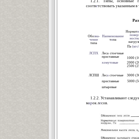
1.2.1. Типы, основные
соотв
е
тствовать указанным в т
Ра
Нормат
и
повер
Обо
зна-
Наименование
ностн
чение
т
и
па
нагруз
типа
Па
(кгс
ЛСПХ
Леса стоечные
приставные
1000 (1
хомутовые
2000 (2
2500 (2
ЛСПШ
Лес
а
стоечные
3000 (3
приставные
5000 (5
штыревые
1.2.2. Устанавливают след
м
ар
ок л
е
сов.