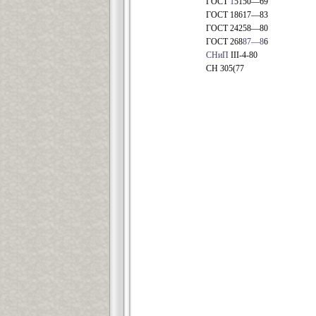
ГОСТ
1
5150—69
ГОСТ 18617—83
ГОСТ 24258—80
ГОСТ 268
8
7—8
6
СНиП
III-4-80
СН 305(77