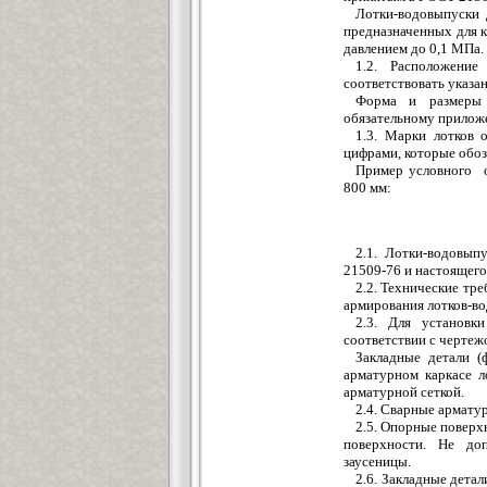
Лотки-водовыпуски 
предназначенных для 
давлением до 0,1 МПа.
1.2. Расположение
соответствовать указа
Форма и размеры 
обязательному прилож
1.3. Марки лотков
цифрами, которые обоз
Пример условного о
800 мм:
2.1. Лотки-водовып
21509-76 и настоящего
2.2. Технические тре
армирования лотков-в
2.3. Для установк
соответствии с чертеж
Закладные детали (
арматурном каркасе л
арматурной сеткой.
2.4. Сварные армату
2.5. Опорные поверх
поверхности. Не доп
заусеницы.
2.6. Закладные дета