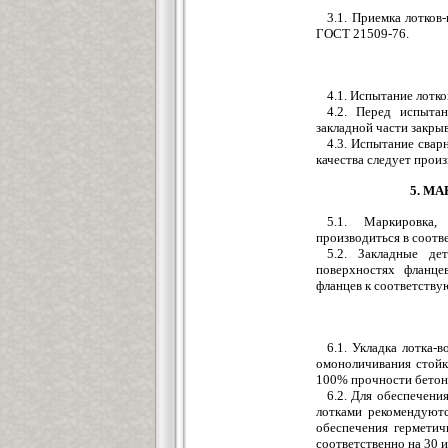
3.1. Приемка лотко
ГОСТ 21509-76.
4.1. Испытание лотк
4.2. Перед испыта
закладной части закры
4.3. Испытание свар
качества следует прои
5. М
5.1. Маркировка,
производиться в соотв
5.2. Закладные д
поверхностях фланце
фланцев к соответству
6.1. Укладка лотка
омоноличивания стойк
100% прочности бетон
6.2. Для обеспечен
лотками рекомендуютс
обеспечения гермети
соответственно на 30 