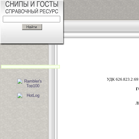
УДК 626.
Г
Л