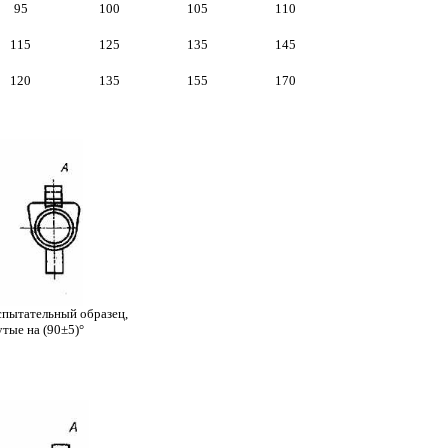
95
100
105
110
115
125
135
145
120
135
155
170
испытательный образец,
тые на (90±5)°