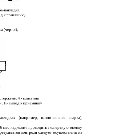
ба-накладка;
од к приемнику
 (черт.3);
стержень; 4 - пластина
й; П- вывод к приемнику
ладках (например, ванно-шовная сварка),
в 6 мес надлежит проводить экспертную оценку
езультатов контроля следует осуществлять на