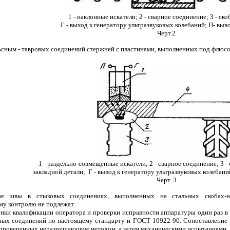
1 - наклонные искатели; 2 - сварное соединение; 3 - ско
Г - выход к генератору ультразвуковых колебаний; П- выв
Черт.2
льсным - тавровых соединений стержней с пластинами, выполненных под флюсом
1 - раздельно-совмещенные искатели; 2 - сварное соединение; 3 - 
закладной детали; Г - вывод к генератору ультразвуковых колебани
Черт. 3
ые швы в стыковых соединениях, выполненных на стальных скобах-нак
му контролю не подлежат.
ценки квалификации оператора и проверки исправности аппаратуры один раз 
рных соединений по настоящему стандарту и ГОСТ 10922-90. Сопоставление р
 проверенных неразрушающим методом, а затем механическими испытаниями.