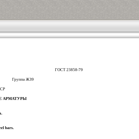
ГОСТ 23858-79
 Группа ЖЗ9
СР
Е АРМАТУРЫ
.
el bars.