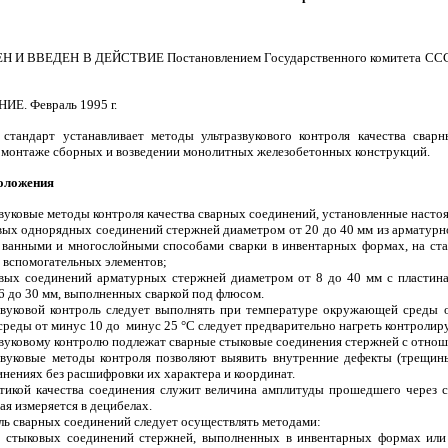
И ВВЕДЕН В ДЕЙСТВИЕ Постановлением Государственного комитета СССР п
Е. Февраль 1995 г.
стандарт устанавливает методы ультразвукового контроля качества сва
, монтаже сборных и возведении монолитных железобетонных конструкций.
положения
азвуковые методы контроля качества сварных соединений, установленные насто
овых однорядных соединений стержней диаметром от 20 до 40 мм из арматурной
ванными и многослойными способами сварки в инвентарных формах, на стал
вспомогательных элементов;
овых соединений арматурных стержней диаметром от 8 до 40 мм с пластина
6 до 30 мм, выполненных сваркой под флюсом.
азвуковой контроль следует выполнять при температуре окружающей среды 
еды от минус 10 до минус 25 °С следует предварительно нагреть контролиру
азвуковому контролю подлежат сварные стыковые соединения стержней с отноше
азвуковые методы контроля позволяют выявить внутренние дефекты (трещин
нениях без расшифровки их характера и координат.
тикой качества соединения служит величина амплитуды прошедшего через с
рая измеряется в децибелах.
оль сварных соединений следует осуществлять методами:
- стыковых соединений стержней, выполненных в инвентарных формах ил