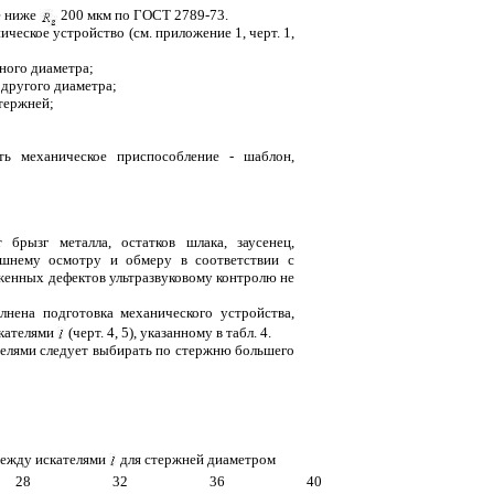
е ниже
200 мкм по ГОСТ 2789-73.
ческое устройство (см. приложение 1, черт. 1,
ного диаметра;
 другого диаметра;
стержней;
ть механическое приспособление - шаблон,
рызг металла, остатков шлака, заусенец,
ешнему осмотру и обмеру в соответствии с
женных дефектов ультразвуковому контролю не
нена подготовка механического устройства,
скателями
(черт. 4, 5), указанному в табл. 4.
елями следует выбирать по стержню большего
между искателями
для стержней диаметром
28
32
36
40