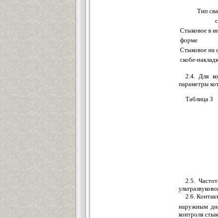
Тип сва
с
Стыковое в и
форме
Стыковое на 
скобе-накладк
2.4. Для к
параметры кот
Таблица 3
2.5. Часто
ультразвуково
2.6. Конта
наружным д
контроля стык