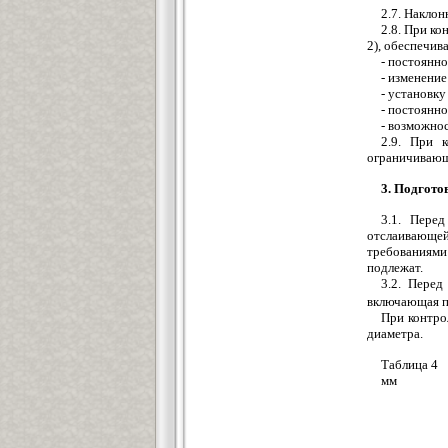
2.7. Накло
2.8. При ко
2), обеспечив
- постоянн
- изменени
- установку
- постоянно
- возможнос
2.9. При 
ограничивающе
3. Подгото
3.1. Пере
отслаивающей
требованиями
подлежат.
3.2. Перед
включающая п
При контро
диаметра.
Таблица 4
мм