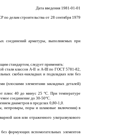
Дата введения 1981-01-01
о делам строительства от 28 сентября 1979
рных соединений арматуры, выполняемых при
ящим стандартом, следует применять:
 стали классов А-II и А-III по ГОСТ 5781-82,
ьных скобах-накладках и подкладках или без
ми (плоскими элементами закладных деталей)
от плюс 40 до минус 25 °С. При температуре
емое соединение до 30-50°С.
нием диаметров в пределах 0,80-1,0.
ы, непровары, поры и шлаковые включения) в
варной шов или отраженного ультразвукового
и без формующих вспомогательных элементов