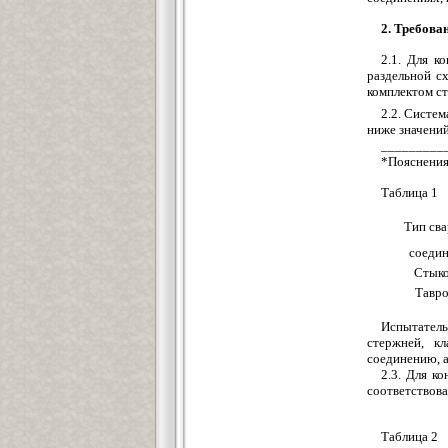
2. Требова
2.1. Для к
раздельной с
комплектом с
2.2. Систем
ниже значений
_________
*Пояснения
Таблица 1
Тип сва
соеди
Стык
Тавр
Испытатель
стержней, к
соединению, а
2.3. Для к
соответствова
Таблица 2