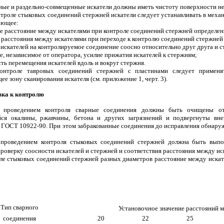
нные и раздельно-совмещенные искатели должны иметь чистоту поверхности н
нтроле стыковых соединений стержней искатели следует устанавливать в механи
ающее:
ое расстояние между искателями при контроле соединений стержней определен
е расстояния между искателями при переходе к контролю соединений стержней
 искателей на контролируемое соединение соосно относительно друг друга и 
е, независимое от оператора, усилие прижатия искателей к стержням;
ть перемещения искателей вдоль и вокруг стержня.
контроле тавровых соединений стержней с пластинами следует применя
е зону сканирования искателя (см. приложение 1, черт. 3).
вка к контролю
д проведением контроля сварные соединения должны быть очищены от б
ся окалины, ржавчины, бетона и других загрязнений и подвергнуты вн
 ГОСТ 10922-90. При этом забракованные соединения до исправления обнару
 проведением контроля стыковых соединений стержней должна быть выпол
роверку соосности искателей и стержней и соответствия расстояния между и
ле стыковых соединений стержней разных диаметров расстояние между искат
Тип сварного
Установочное значение расстояний 
соединения
20
22
25