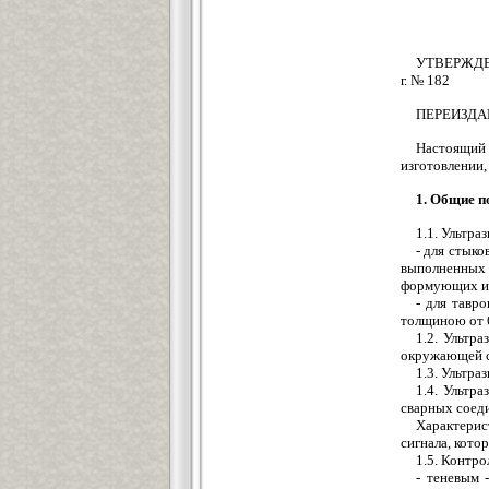
УТВЕРЖДЕН 
г. № 182
ПЕРЕИЗДАНИ
Настоящий 
изготовлении
1. Общие 
1.1. Ультр
- для стык
выполненных 
формующих и 
- для тавр
толщиною от 
1.2. Ультр
окружающей ср
1.3. Ультр
1.4. Ультр
сварных соеди
Характерис
сигнала, кото
1.5. Контр
- теневым 