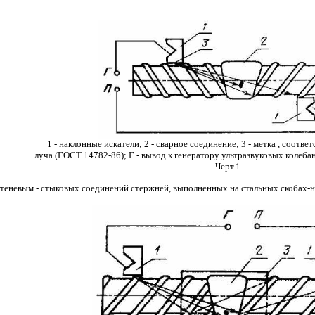
1 - наклонные искатели; 2 - сварное соединение; 3 - метка , соотв
луча (ГОСТ 14782-86); Г - вывод к генератору ультразвуковых колеба
Черт.1
-теневым - стыковых соединений стержней, выполненных на стальных скобах-на