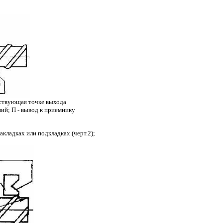
етствующая точке выхода
ний; П - вывод к приемнику
кладках или подкладках (черт.2);