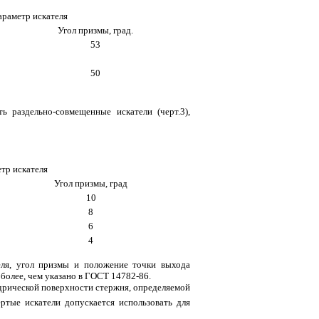
араметр искателя
Угол призмы, град.
53
50
ь раздельно-совмещенные искатели (черт.3),
тр искателя
Угол призмы, град
10
8
6
4
еля, угол призмы и положение точки выхода
более, чем указано в ГОСТ 14782-86.
ндрической поверхности стержня, определяемой
ые искатели допускается использовать для