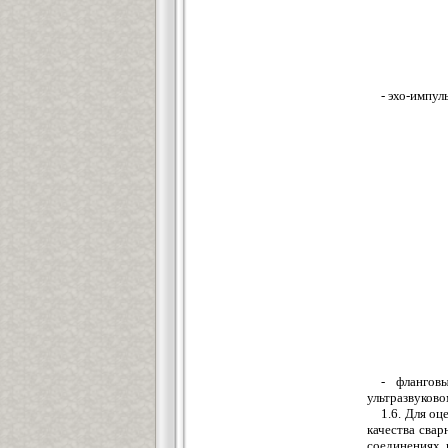
- эхо-импу
- флангов
ультразвуково
1.6. Для о
качества сва
соединениях,