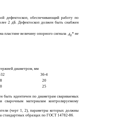
овой дефектоскоп, обеспечивающий работу по
олее 2 дБ. Дефектоскоп должен быть снабжен
 на пластине величину опорного сигнала
* не
 стержней диаметром, мм
-32
36-4
8
20
0
25
жен быть идентичен по диаметрам свариваемых
 и сварочным материалам контролируемому
атели (черт 1, 2), параметры которых должны
на стандартных образцах по ГОСТ 14782-86.