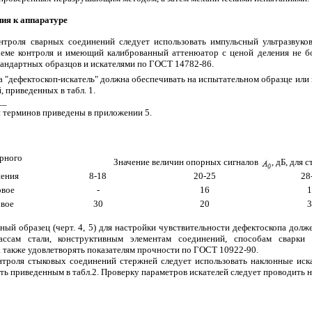
ния к аппаратуре
онтроля сварных соединений следует использовать импульсный ультразвук
хеме контроля и имеющий калиброванный аттенюатор с ценой деления не б
тандартных образцов и искателями по ГОСТ 14782-86.
а "дефектоскоп-искатель" должна обеспечивать на испытательном образце или
, приведенных в табл. 1.
__
 терминов приведены в приложении 5.
рного
Значение величин опорных сигналов
, дБ, для
нения
8-18
20-25
28
овое
-
16
1
овое
30
20
3
ный образец (черт. 4, 5) для настройки чувствительности дефектоскопа дол
лассам стали, конструктивным элементам соединений, способам сварки
 также удовлетворять показателям прочности по ГОСТ 10922-90.
онтроля стыковых соединений стержней следует использовать наклонные иск
ть приведенным в табл.2. Проверку параметров искателей следует проводить 