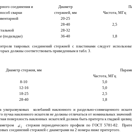
рного соединения и
Диаметр
П
пособ сварки
стержней, мм
Частота, МГц
нвентарной
20-25
28-40
2,5
стальной
28-32
е (подкладке)
36-40
1,8
онтроля тавровых соединений стержней с пластинами следует использоват
орых должны соответствовать приведенным в табл. 3.
Диаметр стержня, мм
Параме
Частота, МГц
8-10
5,0
12-16
5,0
18-25
2,5
28-40
1,8
та ультразвуковых колебаний наклонного и раздельно-совмещенного искат
го пучка наклонного искателя не должны отличаться от номинальных значений 
ктная поверхность наклонных искателей должна быть притерта к гладкой цили
иаметром
стержня периодического профиля по ГОСТ 5781-82. Притерт
овых соединений стержней с диаметрами на 2 номера ниже притертого.