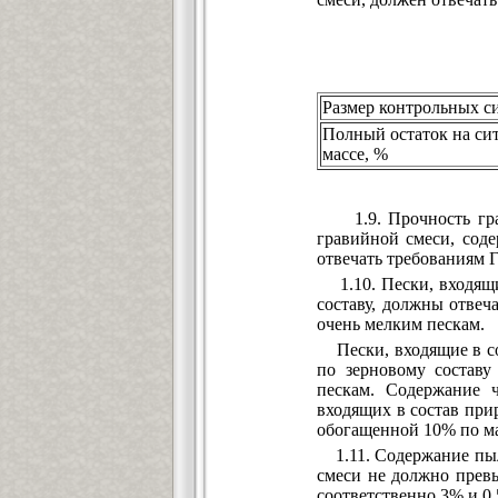
Размер контрольных си
Полный остаток на си
массе, %
1.9. Прочность грави
гравийной смеси, сод
отвечать требованиям 
1.10. Пески, входящи
составу, должны отвеч
очень мелким пескам.
Пески, входящие в со
по зерновому состав
пескам. Содержание ч
входящих в состав при
обогащенной 10% по ма
1.11. Содержание пыл
смеси не должно превы
соответственно 3% и 0,