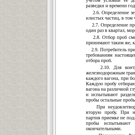
учетом условий ее до
разведки и времени год
2.6. Определение зер
илистых частиц, в том 
2.7. Определение про
один раз в квартал, мор
2.8. Отбор проб смес
принимают таким же, к
2.9. Потребитель при 
требованиям настояще
отбора проб.
2.10. Для контроль
железнодорожным транс
каждого вагона, при бо
Каждую пробу отбирают
вагона на различной г
и испытывают раздель
пробы остальные проб
При неудовлетворит
вторую пробу. При н
партия приемке не под
пробы испытывают т
окончательными.