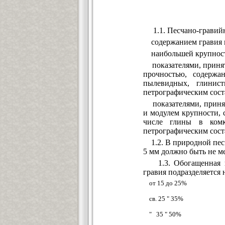
1.1. Песчано-гравийн
содержанием гравия и
наибольшей крупность
показателями, принят
прочностью, содержа
пылевидных, глинис
петрографическим сост
показателями, принят
и модулем крупности, 
числе глины в комк
петрографическим сост
1.2. В природной песч
5 мм должно быть не ме
1.3. Обогащенная пес
гравия подразделяется 
от 15 до 25%
св. 25 " 35%
" 35 " 50%