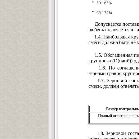
" 50 " 65%
" 65 " 75%
Допускается поставка
щебень включается в г
1.4. Наибольшая крупн
смеси должна быть не м
1.5. Обогащенная пес
крупности (D(наиб)) од
1.6. По соглашению 
зернами гравия крупнос
1.7. Зерновой состав
смеси, должен отвечать
Размер контрольны
Полный остаток на сит
1.8. Зерновой состав
смеси, должен отвечать