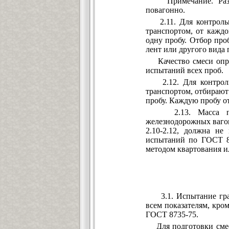
Примечание. Разреш
повагонно.
2.11. Для контрольно
транспортом, от каждо
одну пробу. Отбор про
лент или другого вида 
Качество смеси опред
испытаний всех проб.
2.12. Для контрольн
транспортом, отбирают 
пробу. Каждую пробу о
2.13. Масса проб,
железнодорожных вагон
2.10-2.12, должна н
испытаний по ГОСТ 82
методом квартования и
3.1. Испытание грави
всем показателям, кро
ГОСТ 8735-75.
Для подготовки смеси