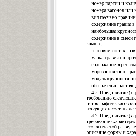
номер партии и колич
номера вагонов или н
вид песчано-гравийно
содержание гравия в с
наибольшая крупность
содержание в смеси пы
комках;
зерновой состав грав
марка гравия по проч
содержание зерен сла
морозостойкость грав
модуль крупности песка
обозначение настояще
4.2. Предприятие (кар
требованию следующие 
петрографического сос
входящих в состав смес
4.3. Предприятие (кар
требованию характерис
геологической разведке
описание формы и харак