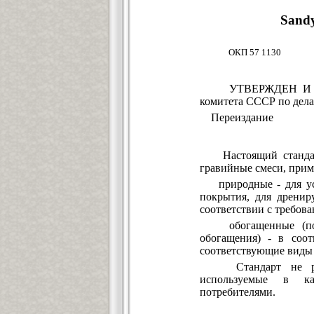
Sandy
ОКП 57 1
УТВЕРЖДЕН И ВВЕД
комитета СССР по делам
Переиздание
Настоящий стандарт 
гравийные смеси, прим
природные - для уст
покрытия, для дренир
соответствии с требов
обогащенные (получ
обогащения) - в соо
соответствующие виды 
Стандарт не распр
используемые в ка
потребителями.