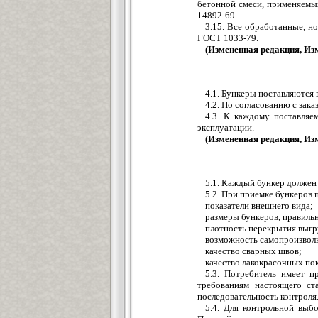
бетонной смеси, применяемы
14892-69.
3.15. Все обработанные, 
ГОСТ 1033-79.
(Измененная редакция, Изм.
4.1. Бункеры поставляются 
4.2. По согласованию с зак
4.3. К каждому поставля
эксплуатации.
(Измененная редакция, Изм.
5.1. Каждый бункер должен
5.2. При приемке бункеров 
показатели внешнего вида;
размеры бункеров, правильн
плотность перекрытия выгр
возможность самопроизволь
качество сварных швов;
качество лакокрасочных по
5.3. Потребитель имеет 
требованиям настоящего ст
последовательность контроля
5.4. Для контрольной выб