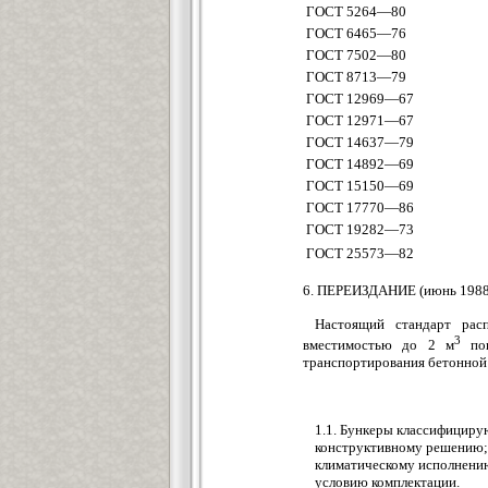
ГОСТ 5264—80
ГОСТ 6465—76
ГОСТ 7502—80
ГОСТ 8713—79
ГОСТ 12969—67
ГОСТ 12971—67
ГОСТ 14637—79
ГОСТ 14892—69
ГОСТ 15150—69
ГОСТ 17770—86
ГОСТ 19282—73
ГОСТ 25573—82
6. ПЕРЕИЗДАНИЕ (июнь 1988 г
Настоящий стандарт рас
3
вместимостью до 2 м
пов
транспортирования бетонной 
1.1. Бункеры классифициру
конструктивному решению;
климатическому исполнени
условию комплектации.