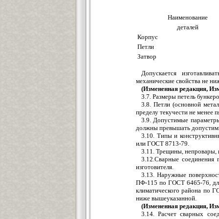
Наименование
деталей
Корпус
Петли
Затвор
Допускается изготавлив
механические свойства не ни
(Измененная редакция, Изм.
3.7. Размеры петель бунке
3.8. Петли (основной мет
пределу текучести не менее п
3.9. Допустимые параметры
должны превышать допустим
3.10. Типы и конструктив
или ГОСТ 8713-79.
3.11. Трещины, непровары,
3.12.Сварные соединения 
изготовителя.
3.13. Наружные поверхно
ПФ-115 по ГОСТ 6465-76, дл
климатического района по ГО
ниже вышеуказанной.
(Измененная редакция, Изм.
3.14. Расчет сварных со