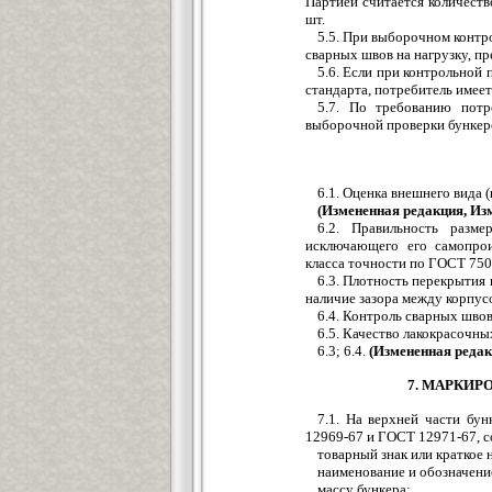
Партией считается количеств
шт.
5.5. При выборочном контро
сварных швов на нагрузку, 
5.6. Если при контрольной 
стандарта, потребитель имее
5.7. По требованию потр
выборочной проверки бункер
6.1. Оценка внешнего вида 
(Измененная редакция, Изм.
6.2. Правильность разме
исключающего его самопрои
класса точности по ГОСТ 750
6.3. Плотность перекрытия 
наличие зазора между корпусо
6.4. Контроль сварных швов
6.5. Качество лакокрасочн
6.3; 6.4.
(Измененная редакц
7. МАРКИР
7.1. На верхней части бу
12969-67 и ГОСТ 12971-67, 
товарный знак или краткое
наименование и обозначени
массу бункера;