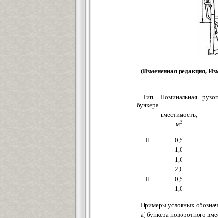
(Измененная редакция, Изм
Тип
Номинальная
Грузоп
бункера
вместимость,
3
м
П
0,5
1,0
1,6
2,0
Н
0,5
1,0
Примеры условных обознач
а) бункера поворотного вм