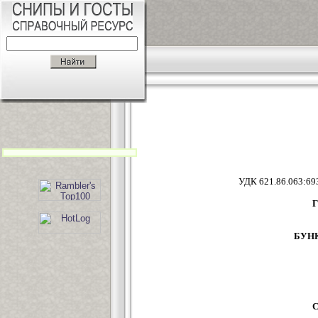
УДК 621.
БУН
C