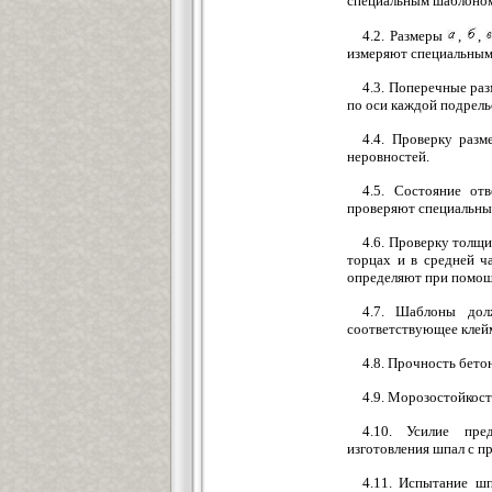
специальным шаблоном
4.2. Размеры
,
,
измеряют специальным
4.3. Поперечные ра
по оси каждой подрель
4.4. Проверку раз
неровностей.
4.5. Состояние от
проверяют специальны
4.6. Проверку толщ
торцах и в средней ч
определяют при помощи
4.7. Шаблоны дол
соответствующее клейм
4.8. Прочность бет
4.9. Морозостойкос
4.10. Усилие пре
изготовления шпал с 
4.11. Испытание шп