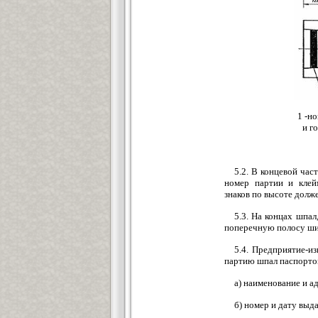
1 -н
и г
5.2. В концевой час
номер партии и клейм
знаков по высоте долже
5.3. На концах шпа
поперечную полосу шир
5.4. Предприятие-и
партию шпал паспортом
а) наименование и а
б) номер и дату выд