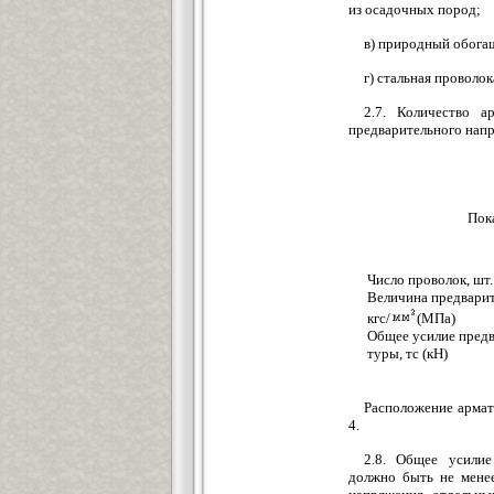
из осадочных пород;
в) природный обога
г) стальная проволо
2.7. Количество 
предварительного напр
Пок
Число прово
Величина предвари
кгс/
(М
Общее усилие предв
туры, тс
Расположение армат
4.
2.8. Общее усилие
должно быть не менее