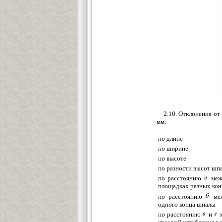
2.10. Отклонения о
мм:
по длине
по ширине
по высоте
по разности высот шп
по расстоянию
межд
площадках разных ко
по расстоянию
меж
одного конца шпалы
по расстоянию
и
м