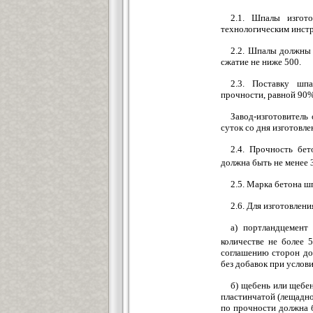
2.1. Шпалы изгото
технологическим инстр
2.2. Шпалы должны 
сжатие не ниже 500.
2.3. Поставку шп
прочности, равной 90%
Завод-изготовитель
суток со дня изготовл
2.4. Прочность бе
должна быть не менее 3
2.5. Марка бетона ш
2.6. Для изготовлен
а) портландцемент
количестве не более 
соглашению сторон до
без добавок при услов
б) щебень или щебен
пластинчатой (лещадно
по прочности должна 