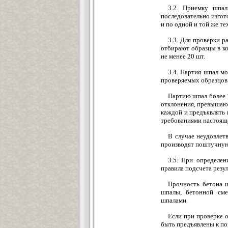
3.2. Приемку шпал
последовательно изгот
и по одной и той же те
3.3. Для проверки 
отбирают образцы в ко
не менее 20 шт.
3.4. Партия шпал м
проверяемых образцов
Партию шпал более 
отклонения, превышающ
каждой и предъявлять 
требованиями настояще
В случае неудовлет
производят поштучную
3.5. При определе
правила подсчета резу
Прочность бетона ш
шпалы, бетонной см
шпалами.
Если при проверке 
быть предъявлены к по