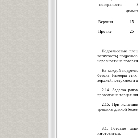
поверхности
Р
диаме
Верхняя
15
Прочие
25
Подрельсовые площ
вогнутость) подрельс
неровности на поверх
На каждой подрельс
бетона. Размеры этих
верхней поверхности ш
2.14. Заделка рако
проволок на торцах шп
2.15. При испытан
трещины длиной более 
3.1. Готовые шпа
изготовителя.