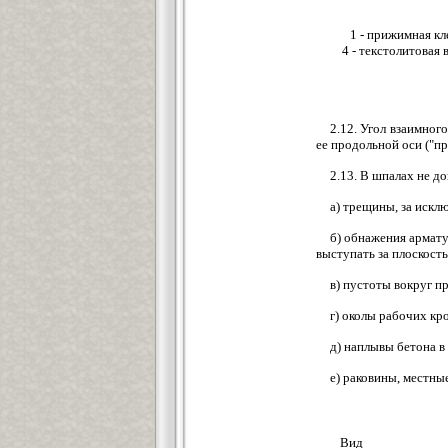
1 - прижимная кл
4 - текстолитовая
2.12. Угол взаимно
ее продольной оси ("п
2.13. В шпалах не д
а) трещины, за иск
б) обнажения армат
выступать за плоскост
в) пустоты вокруг п
г) околы рабочих к
д) наплывы бетона в
е) раковины, местны
Вид