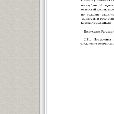
кромкой углубления в
по глубине
заделк
отверстий для закладн
по толщине защитно
арматуры и расстояни
кромки торца шпалы
Примечание. Размеры
2.11. Подуклонка
отклонение величины по