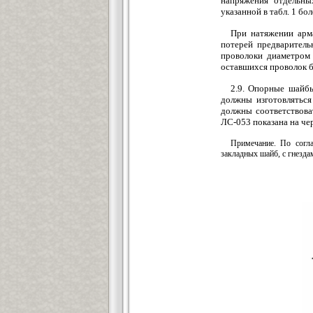
напряжения отдельны
указанной в табл. 1 бо
При натяжении арм
потерей предваритель
проволоки диаметром 
оставшихся проволок бу
2.9. Опорные шайбы
должны изготовлятьс
должны соответствова
ЛС-053 показана на чер
Примечание. По согла
закладных шайб, с гнезд