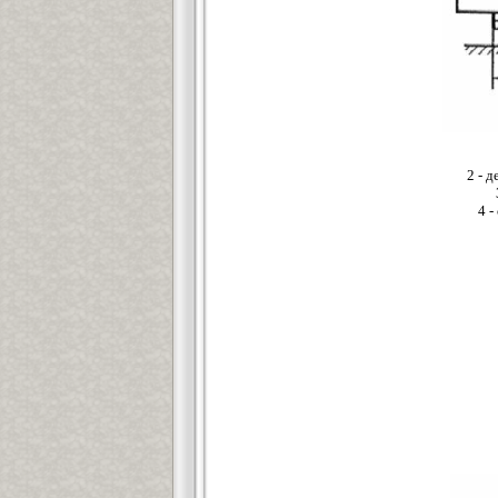
2 - 
4 -