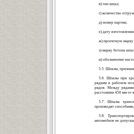
в) тип шпал;
г) количество отгру
д) номер партии;
е) дату изготовления
ж) проектную марку
з) марку бетона шпа
и) обозначение наст
5.5. Шпалы, призна
5.6. Шпалы при хр
рядами в рабочем пол
рядов. Между рядами
расстоянии 450 мм от 
5.7. Шпалы транс
производят способами,
5.8. Транспортир
автомобиле не допуска