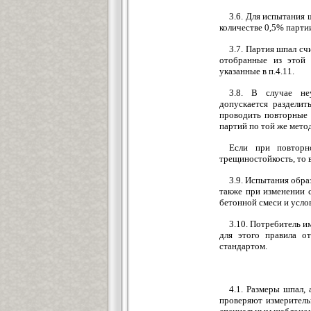
3.6. Для испытания
количестве 0,5% партии
3.7. Партия шпал сч
отобранные из этой 
указанные в п.4.11.
3.8. В случае неу
допускается раздели
проводить повторные 
партий по той же мето
Если при повтор
трещиностойкость, то 
3.9. Испытания обра
также при изменении с
бетонной смеси и усло
3.10. Потребитель и
для этого правила о
стандартом.
4.1. Размеры шпал, 
проверяют измеритель