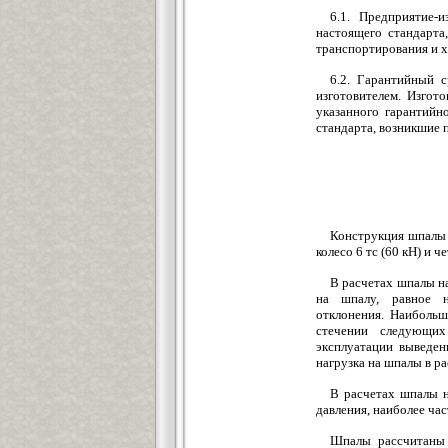
6.1. Предприятие-
настоящего стандарта
транспортирования и х
6.2. Гарантийный с
изготовителем. Изгот
указанного гарантийн
стандарта, возникшие 
Конструкция шпалы р
колесо 6 тс (60 кН) и ч
В расчетах шпалы на
на шпалу, равное н
отклонения. Наибольш
стечении следующих
эксплуатации выведен
нагрузка на шпалы в ра
В расчетах шпалы н
давления, наиболее час
Шпалы рассчитаны 