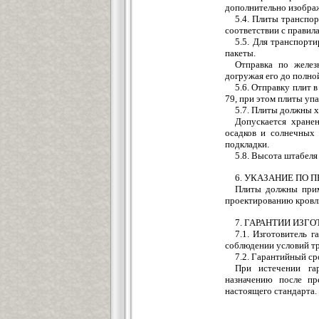
дополнительно изобра
5.4. Плиты транспо
соответствии с правил
5.5. Для транспорт
пакеты.
Отправка по желез
догружая его до полно
5.6. Отправку плит 
79, при этом плиты уп
5.7. Плиты должны х
Допускается хране
осадков и солнечных
подкладки.
5.8. Высота штабеля
6. УКАЗАНИЕ ПО
Плиты должны прим
проектированию кровл
7. ГАРАНТИИ ИЗГ
7.1. Изготовитель 
соблюдении условий тр
7.2. Гарантийный сро
При истечении га
назначению после пр
настоящего стандарта.