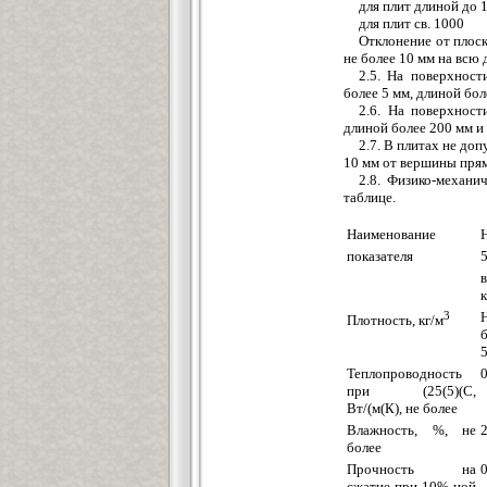
для плит длиной до 1
для плит св. 1000 (
Отклонение от плоск
не более 10 мм на всю 
2.5. На поверхност
более 5 мм, длиной бо
2.6. На поверхнос
длиной более 200 мм и 
2.7. В плитах не до
10 мм от вершины прям
2.8. Физико-механи
таблице.
Наименование
показателя
к
3
Плотность, кг/м
Теплопроводность
при (25(5)(С,
Вт/(м(К), не более
Влажность, %, не
более
Прочность на
0
сжатие при 10%-ной