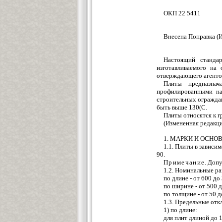
ОКП 22 5411
Внесена Поправка (И
Настоящий стандар
изготавливаемого на
отверждающего агенто
Плиты предназнач
профилированными на
строительных огражда
быть выше 130(С.
Плиты относятся к г
(Измененная редакция
1. МАРКИ И ОСНО
1.1. Плиты в зависи
90.
Примечание
. Доп
1.2. Номинальные р
по длине - от 600 до
по ширине - от 500 д
по толщине - от 50 д
1.3. Предельные от
1) по длине:
для плит длиной д