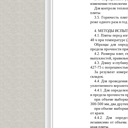
изменении технологии 
Для контроля тепло
плиты.
3.5. Горючесть пли
реже одного раза в год.
4. МЕТОДЫ ИСПЫ
4.1. Плиты перед и
48 ч при температуре (
Образцы для опред
предела прочности при
4.2. Размеры плит, 
выпуклостей, правиль
4.3. Длину и глубин
427-75 с погрешностью
За результат изме
складок.
4.4. Для проведени
уплотненного верхнего
4.4.1. Для определе
и предела прочности п
при объеме выборки
300-500 мм, два других
при объеме выборки 
от краев.
4.4.2. Для опреде
независимо от объема
края плиты.