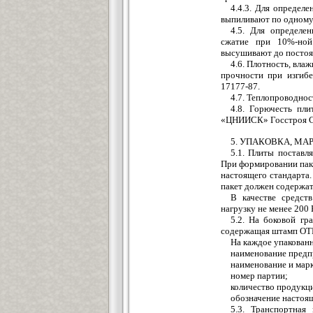
4.4.3. Для определе
выпиливают по одному 
4.5. Для определе
сжатие при 10%-ной
высушивают до постоя
4.6. Плотность, вла
прочности при изгиб
17177-87.
4.7. Теплопроводно
4.8. Горючесть пл
«ЦНИИСК» Госстроя 
5. УПАКОВКА, МА
5.1. Плиты поставл
При формировании пак
настоящего стандарта
пакет должен содержат
В качестве средст
нагрузку не менее 200 
5.2. На боковой гр
содержащая штамп ОТК
На каждое упакован
наименование предпр
наименование и мар
номер партии;
количество продукци
обозначение настоящ
5.3. Транспортная