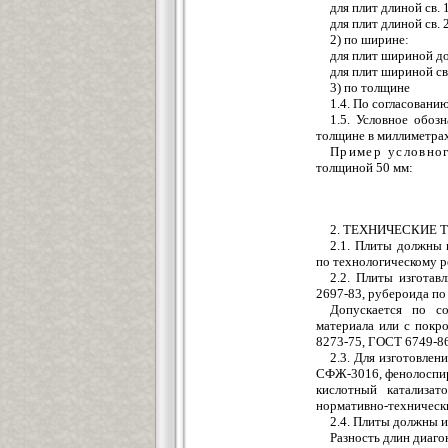
для плит длиной св. 
для плит длиной
2) по ширине:
для плит шириной 
для плит шириной
3) по толщин
1.4. По согласовани
1.5. Условное обоз
толщине в миллиметрах
Пример условног
толщиной 50 мм:
2. ТЕХНИЧЕСКИЕ 
2.1. Плиты должны 
по технологическому р
2.2. Плиты изгота
2697-83, рубероида по
Допускается по со
материала или с покр
8273-75, ГОСТ 6749-86
2.3. Для изготовле
СФЖ-3016, фенолоспир
кислотный катализат
нормативно-технически
2.4. Плиты должны 
Разность длин диаго