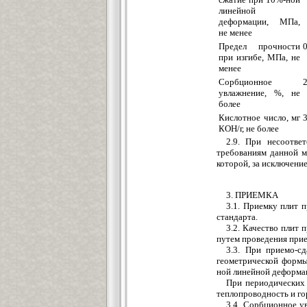
линейной
деформации, МПа,
не менее
Предел прочности
0
при изгибе, МПа, не
менее
Сорбционное
увлажнение, %, не
более
Кислотное число, мг
КОН/г, не более
2.9. При несоотве
требованиям данной м
которой, за исключени
3. ПРИЕМКА
3.1. Приемку плит 
стандарта.
3.2. Качество плит 
путем проведения при
3.3. При приемо-с
геометрической формы
ной линейной деформац
При периодических 
теплопроводность и го
3.4. Сорбционное у