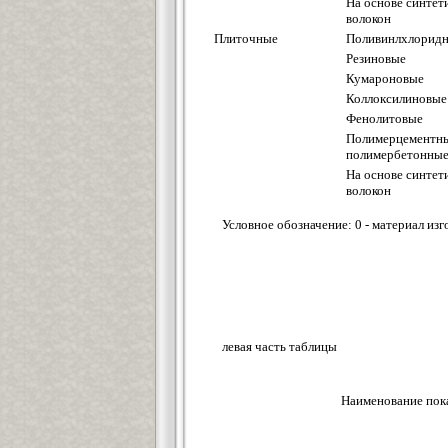
На основе синтет
волокон
Плиточные
Поливинлхлорид
Резиновые
Кумароновые
Коллоксилиновые
Фенолитовые
Полимерцементны
полимербетонны
На основе синтет
волокон
Условное обозначение: 0 - материал из
левая часть таблицы
Наименование пок