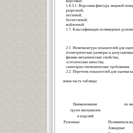
ворсовые.
1.6.3.1. Ворсовая фактура лицевой по
разрезной;
петлевой;
беспетлевой;
войлочной.
1.7. Классификация полимерных рулонны
2.1. Номенклатура показателей для оц
геометрические размеры и допускаемые
физико-механические свойства;
эстетические качества;
санитарно-гигиенические требования.
2.2. Перечень показателей для оценки 
левая часть таблицы
Наименование
по в
групп материалов
и изделий
Рулонные
Поливинилхло
Алкидные