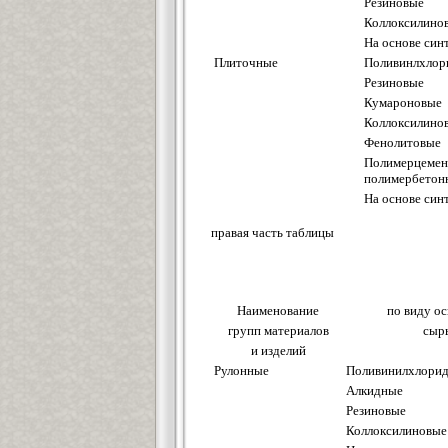
Резиновые
Коллоксилино
На основе син
Плиточные
Поливинлхлор
Резиновые
Кумароновые
Коллоксилино
Фенолитовые
Полимерцемен
полимербетон
На основе син
правая часть таблицы
Наименование
по виду о
групп материалов
сыр
и изделий
Рулонные
Поливинилхлори
Алкидные
Резиновые
Коллоксилиновые