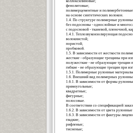
коллоксилиновые;
фенолитовые;
полимерцементные и полимербетонные
на основе синтетических волокон.
1.4. По структуре полимерные рулонны
без подосновы - однослойные и многос
с подосновой - тканевой, пленочной, 
1.4.1. Теплозвукоизолирующая подосно
волокнистой;
пористой;
пробковой.
1.5. В зависимости от жесткости поли
жесткие - образующие трещины при изг
полужесткие - не образующие трещин п
гибкие - не образующие трещин при из
1.5.1. Полимерные рулонные материалы
1.6. Внешний вид полимерных рулонных
1.6.1. В зависимости от формы рулонн
прямоугольные;
квадратные;
фигурные;
полосовые.
В соответствии со спецификацией зака
1.6.2. В зависимости от цвета рулонн
1.6.3. В зависимости от фактуры лице
гладкие;
рифленые;
тисненые;