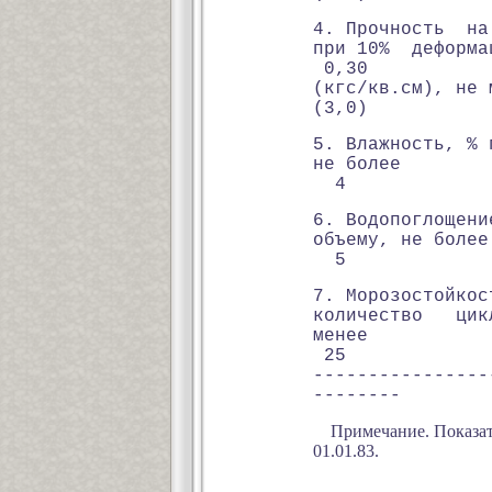
4. Прочность н
при 10% де
0,30
(кгс/кв.см
(3,0)
5. Влажность, % 
не 
4
6. Водопоглоще
объем
5
7. Морозостойкос
количество ци
мен
25
----------------
--------
Примечание. Показат
01.01.83.