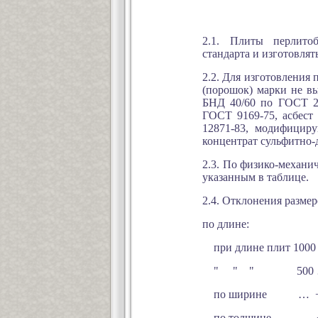
2.1. Плиты перлито
стандарта и изготовля
2.2. Для изготовления
(порошок) марки не в
БНД 40/60 по ГОСТ 22
ГОСТ 9169-75, асбест
12871-83, модифицир
концентрат сульфитно
2.3. По физико-механи
указанным в таблице.
2.4. Отклонения разме
по длине:
при длине плит 1000 ..
" " " 500 … 
по ширине … +/
по толщине … + 4