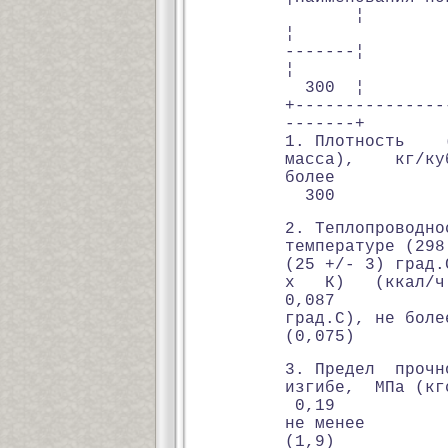
¦
¦ +-------
-------¦
¦ ¦ 2
300 ¦
+---------------
-------+
1. Плотность (
масса), кг/ку
боле
300
2. Теплопровод
температуре (298
(25 +/- 3) град
х К) (кка
0,087
град.С), не
(0,075)
3. Предел проч
изгибе, МП
0,19
не мене
(1,9)