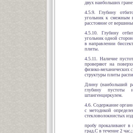
двух наибольших гране
4.5.9. Глубину отби
угольник к смежным г
расстояние от вершины
4.5.10. Глубину отб
угольник одной сторон
в направлении биссек
плиты.
4.5.11. Наличие пуст
проверяют на поверх
физико-механических с
структуры плиты распи
Длину (наибольший ра
глубину пустоты 
штангенциркулем.
4.6. Содержание орган
с методикой определе
стекловолокнистых из
пробу прокаливают в м
град.С в течение 2 час.;