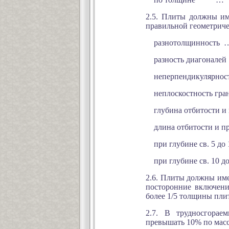
2.5. Плиты должны им
правильной геометрич
разнотолщинность ….........
разность диагоналей ….......
неперпендикулярность
неплоскостность граней …...
глубина отбитости и п
длина отбитости и при
при глубине св. 5 до 10 мм 
при глубине св. 10 до 15 м
2.6. Плиты должны име
посторонние включени
более 1/5 толщины плит
2.7. В трудносгорае
превышать 10% по массе