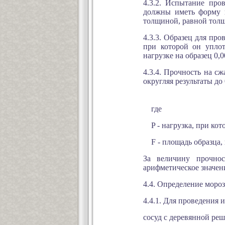
4.3.2. Испытание про
должны иметь форму п
толщиной, равной тол
4.3.3. Образец для пр
при которой он уплот
нагрузке на образец 0,0
4.3.4. Прочность на с
округляя результаты до 
где
P - нагрузка, при кото
F - площадь образца, 
За величину прочно
арифметическое значени
4.4. Определение моро
4.4.1. Для проведения
сосуд с деревянной реш