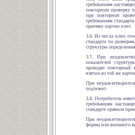
требованиям настоящег
повторную проверку по
при повторной прове
требованиям стандарта
приемку партии плит.
3.6. Из числа плит, о
стандарта по размера
структуры определения
3.7. При неудовлетв
показателей структур
проводят повторный к
взятых из той же парти
При неудовлетворитель
подлежит.
3.8. Потребитель имее
требованиям настояще
стандарте правила при
При неудовлетворител
формы или внешнего ви